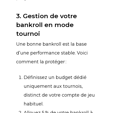
3. Gestion de votre
bankroll en mode
tournoi
Une bonne bankroll est la base
d’une performance stable. Voici
comment la protéger :
Définissez un budget dédié
uniquement aux tournois,
distinct de votre compte de jeu
habituel.
Allouez 5 % de votre bankroll à