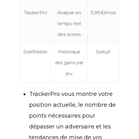
TrackerPro
Analyse en
9,99 €/mois
temps réel
des scores
StatMaster
Historique
Gratuit
des gains par
jeu
TrackerPro vous montre votre
position actuelle, le nombre de
points nécessaires pour
dépasser un adversaire et les
tendances de mise de vos