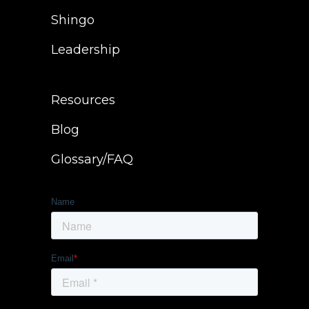
Shingo
Leadership
Resources
Blog
Glossary/FAQ