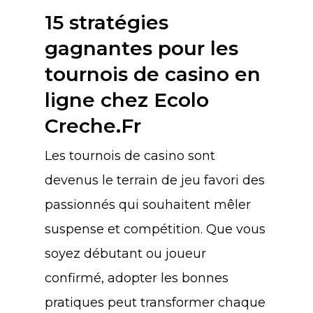
15 stratégies
gagnantes pour les
tournois de casino en
ligne chez Ecolo
Creche.Fr
Les tournois de casino sont
devenus le terrain de jeu favori des
passionnés qui souhaitent mêler
suspense et compétition. Que vous
soyez débutant ou joueur
confirmé, adopter les bonnes
pratiques peut transformer chaque