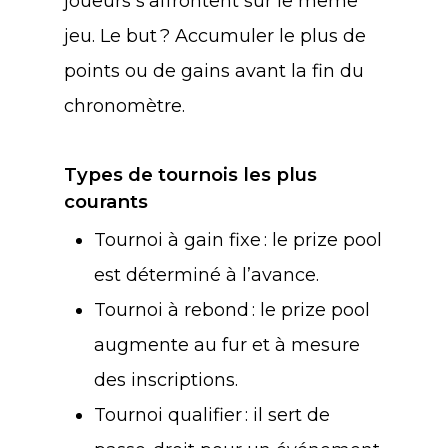
joueurs s’affrontent sur le même
jeu. Le but ? Accumuler le plus de
points ou de gains avant la fin du
chronomètre.
Types de tournois les plus
courants
Tournoi à gain fixe : le prize pool
est déterminé à l’avance.
Tournoi à rebond : le prize pool
augmente au fur et à mesure
des inscriptions.
Tournoi qualifier : il sert de