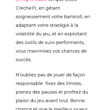
Creche.Fr, en gérant
soigneusement votre bankroll, en
adaptant votre stratégie à la
volatilité du jeu, et en exploitant
des outils de suivi performants,
vous maximisez vos chances de
succès.
N’oubliez pas de jouer de façon
responsable : fixez des limites,
prenez des pauses et profitez du
plaisir du jeu avant tout. Bonne
chance et que le meilleur joueur