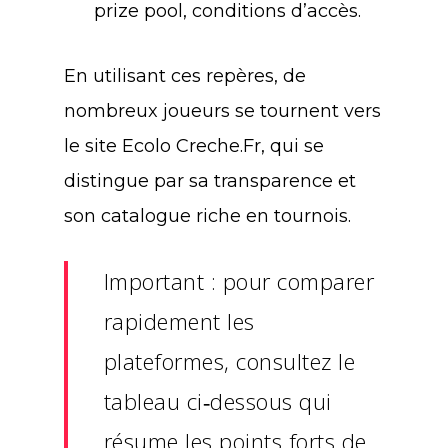
prize pool, conditions d’accès.
En utilisant ces repères, de
nombreux joueurs se tournent vers
le site Ecolo Creche.Fr, qui se
distingue par sa transparence et
son catalogue riche en tournois.
Important : pour comparer
rapidement les
plateformes, consultez le
tableau ci‑dessous qui
résume les points forts de