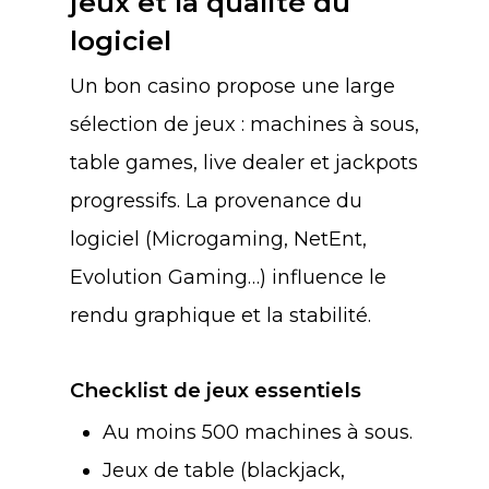
jeux et la qualité du
logiciel
Un bon casino propose une large
sélection de jeux : machines à sous,
table games, live dealer et jackpots
progressifs. La provenance du
logiciel (Microgaming, NetEnt,
Evolution Gaming…) influence le
rendu graphique et la stabilité.
Checklist de jeux essentiels
Au moins 500 machines à sous.
Jeux de table (blackjack,