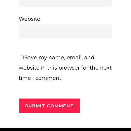
Website
Save my name, email, and
website in this browser for the next
time I comment.