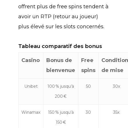
offrent plus de free spins tendent à
avoir un RTP (retour au joueur)
plus élevé sur les slots concernés.
Tableau comparatif des bonus
Casino
Bonus de
Free
Conditio
bienvenue
spins
de mise
Unibet
100 % jusqu’à
50
30x
200 €
Winamax
150 % jusqu’à
30
35x
150 €