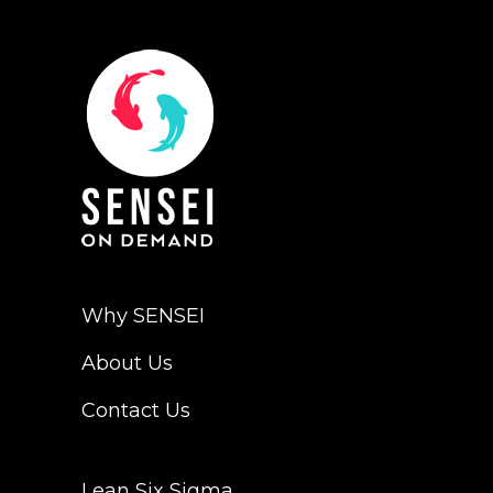
Why SENSEI
About Us
Contact Us
Lean Six Sigma