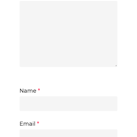
Name
*
Email
*