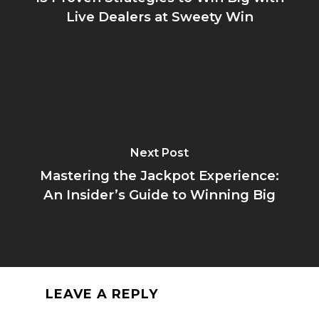
Live Dealers at Sweety Win
Next Post
Mastering the Jackpot Experience:
An Insider’s Guide to Winning Big
LEAVE A REPLY