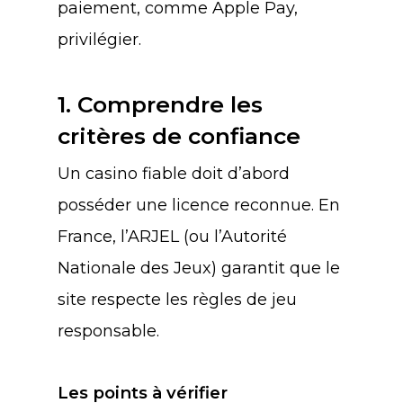
paiement, comme Apple Pay,
privilégier.
1. Comprendre les
critères de confiance
Un casino fiable doit d’abord
posséder une licence reconnue. En
France, l’ARJEL (ou l’Autorité
Nationale des Jeux) garantit que le
site respecte les règles de jeu
responsable.
Les points à vérifier