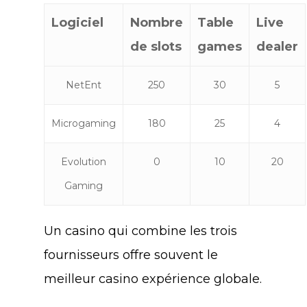
Logiciel
Nombre
Table
Live
de slots
games
dealer
NetEnt
250
30
5
Microgaming
180
25
4
Evolution
0
10
20
Gaming
Un casino qui combine les trois
fournisseurs offre souvent le
meilleur casino expérience globale.