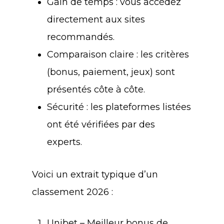
Gain de temps : vous accédez
directement aux sites
recommandés.
Comparaison claire : les critères
(bonus, paiement, jeux) sont
présentés côte à côte.
Sécurité : les plateformes listées
ont été vérifiées par des
experts.
Voici un extrait typique d’un
classement 2026 :
Unibet – Meilleur bonus de