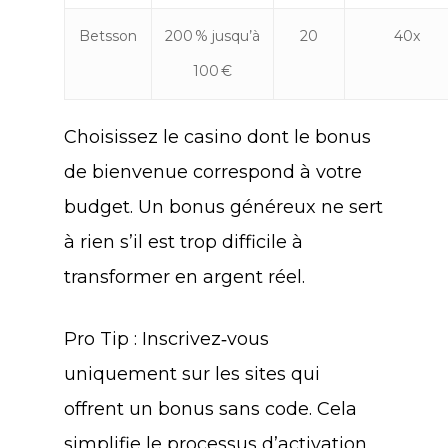
Betsson
200 % jusqu’à
20
40x
100 €
Choisissez le casino dont le bonus
de bienvenue correspond à votre
budget. Un bonus généreux ne sert
à rien s’il est trop difficile à
transformer en argent réel.
Pro Tip : Inscrivez‑vous
uniquement sur les sites qui
offrent un bonus sans code. Cela
simplifie le processus d’activation.