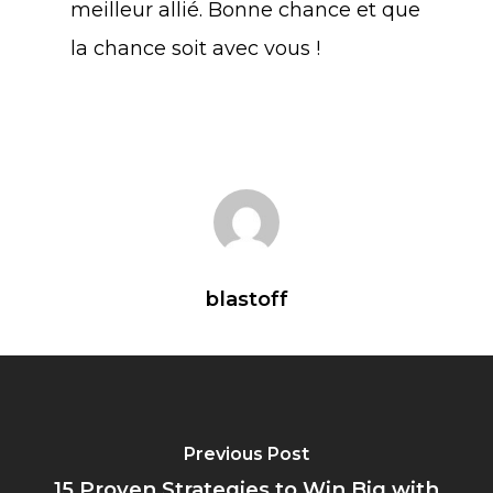
meilleur allié. Bonne chance et que
la chance soit avec vous !
blastoff
Previous Post
15 Proven Strategies to Win Big with