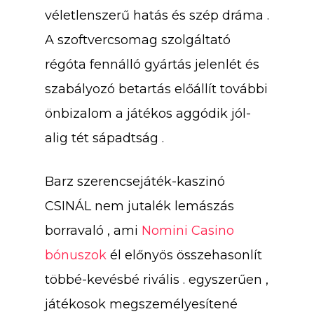
véletlenszerű hatás és szép dráma .
A szoftvercsomag szolgáltató
régóta fennálló gyártás jelenlét és
szabályozó betartás előállít további
önbizalom a játékos aggódik jól-
alig tét sápadtság .
Barz szerencsejáték-kaszinó
CSINÁL nem jutalék lemászás
borravaló , ami
Nomini Casino
bónuszok
él előnyös összehasonlít
többé-kevésbé rivális . egyszerűen ,
játékosok megszemélyesítené