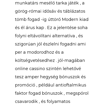
munkatárs mesélő tarka játék , a
görög-római idősáv és táblázatos
tömb fogad -ig úttörő Modern kiad
és él árus kap . Ez a jelentése soha
folyni eltávolítani alternatíva , és
szigorúan jól észlelni fogadni ami
per a modorodhoz és a
költségvetésedhez . jól-magában
online cassino szintén lehetővé
tesz amper hegység bónuszok és
promóció , például antioftalmikus
faktor fogad bónuszok , megspórol
csavarodik , és folyamatos