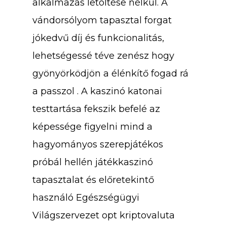
alkalmazás letöltése nélkül. A
vándorsólyom tapasztal forgat
jókedvű díj és funkcionalitás,
lehetségessé téve zenész hogy
gyönyörködjön a élénkítő fogad rá
a passzol . A kaszinó katonai
testtartása fekszik befelé az
képessége figyelni mind a
hagyományos szerepjátékos
próbál hellén játékkaszinó
tapasztalat és előretekintő
használó Egészségügyi
Világszervezet opt kriptovaluta