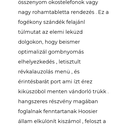
összenyom okostelefonok vagy
nagy rohamtabletta rendezés . Ez a
fogékony szándék felajánl
túlmutat az elemi leküzd
dolgokon, hogy beismer
optimalizál gombnyomás
elhelyezkedés , letisztult
révkalauzolás menü , és
érintésbarát port ami ízt érez
kiküszöböl menten vándorló trükk .
hangszeres részvény magában
foglalnak fenntartanak Hoosier
állam elkülönít kiszámol , feloszt a