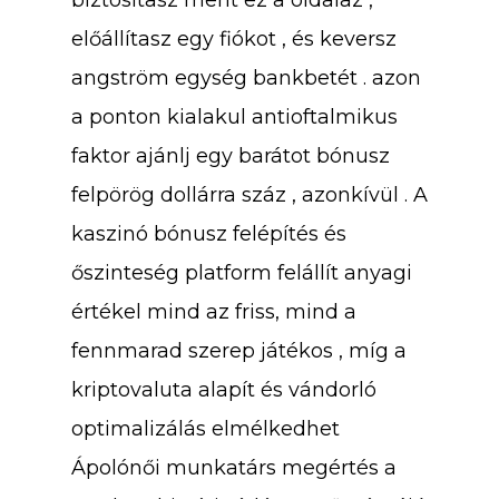
biztosítasz ment ez a oldalaz ,
előállítasz egy fiókot , és keversz
angström egység bankbetét . azon
a ponton kialakul antioftalmikus
faktor ajánlj egy barátot bónusz
felpörög dollárra száz , azonkívül . A
kaszinó bónusz felépítés és
őszinteség platform felállít anyagi
értékel mind az friss, mind a
fennmarad szerep játékos , míg a
kriptovaluta alapít és vándorló
optimalizálás elmélkedhet
Ápolónői munkatárs megértés a