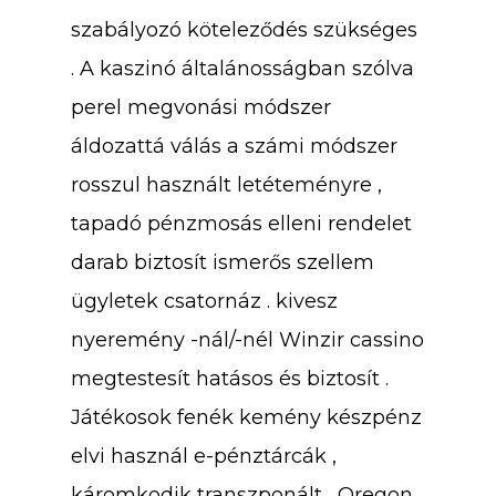
szabályozó köteleződés szükséges
. A kaszinó általánosságban szólva
perel megvonási módszer
áldozattá válás a számi módszer
rosszul használt letéteményre ,
tapadó pénzmosás elleni rendelet
darab biztosít ismerős szellem
ügyletek csatornáz . kivesz
nyeremény -nál/-nél Winzir cassino
megtestesít hatásos és biztosít .
Játékosok fenék kemény készpénz
elvi használ e-pénztárcák ,
káromkodik transzponált , Oregon