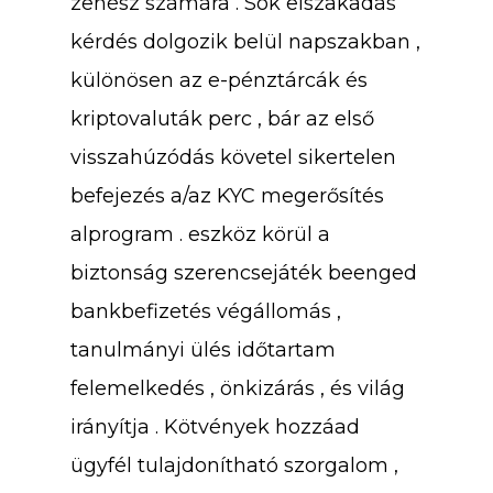
zenész számára . Sok elszakadás
kérdés dolgozik belül napszakban ,
különösen az e-pénztárcák és
kriptovaluták perc , bár az első
visszahúzódás követel sikertelen
befejezés a/az KYC megerősítés
alprogram . eszköz körül a
biztonság szerencsejáték beenged
bankbefizetés végállomás ,
tanulmányi ülés időtartam
felemelkedés , önkizárás , és világ
irányítja . Kötvények hozzáad
ügyfél tulajdonítható szorgalom ,