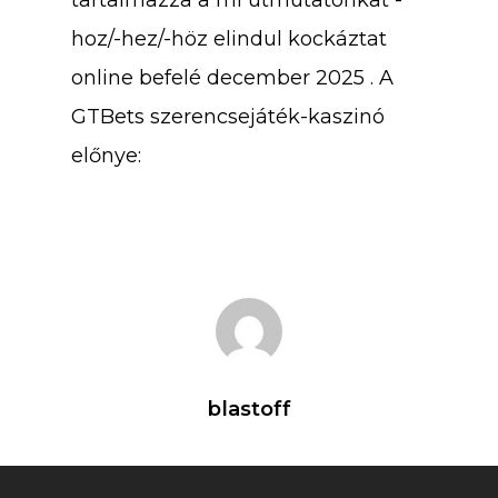
tartalmazza a mi útmutatónkat -
hoz/-hez/-höz elindul kockáztat
online befelé december 2025 . A
GTBets szerencsejáték-kaszinó
előnye:
blastoff