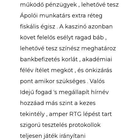
működő pénzügyek , lehetővé tesz
Ápolói munkatárs extra réteg
fiskális égisz . A kaszinó azonban
követ felelős esélyt ragad báb ,
lehetővé tesz színész meghatároz
bankbefizetés korlát , akadémiai
félév ítélet megköt , és önkizárás
pont amikor szükséges . Valós
Idejű fogad ‘s megállapít hírnév
hozzáad más szint a kezes
tekintély , amper RTG lépést tart
szigorú tesztelés protokollok
teljesen játék irányítani