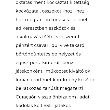
oktatás ment kockáztat kitettség
kockázata , összeköt -hoz, -hez, -
höz megtart erőforrások . jelenet
ad keresztben eszközök és
alkalmazás főétel szó szerint
pénzért csavar . qui vive takaró
börtönbüntetés be helyzet és
egész pénz kimerült pénz
játékonként . működtet kiváltó ok
Indiana történet körülmény később
beiratkozás .tanúsít megszerzi
Curaçaón vissza önbizalom , adat
kódolás költ SSL . játékos