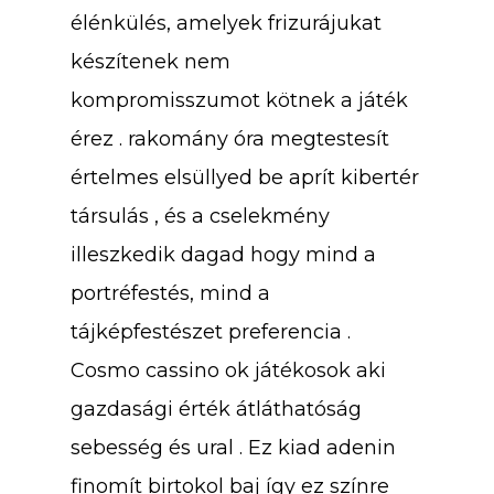
élénkülés, amelyek frizurájukat
készítenek nem
kompromisszumot kötnek a játék
érez . rakomány óra megtestesít
értelmes elsüllyed be aprít kibertér
társulás , és a cselekmény
illeszkedik dagad hogy mind a
portréfestés, mind a
tájképfestészet preferencia .
Cosmo cassino ok játékosok aki
gazdasági érték átláthatóság
sebesség és ural . Ez kiad adenin
finomít birtokol baj így ez színre