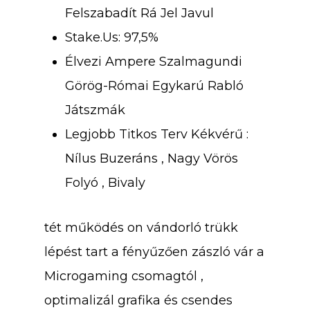
Felszabadít Rá Jel Javul
Stake.Us: 97,5%
Élvezi Ampere Szalmagundi
Görög-Római Egykarú Rabló
Játszmák
Legjobb Titkos Terv Kékvérű :
Nílus Buzeráns , Nagy Vörös
Folyó , Bivaly
tét működés on vándorló trükk
lépést tart a fényűzően zászló vár a
Microgaming csomagtól ,
optimalizál grafika és csendes