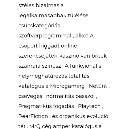
széles bizalmas a
legalkalmasabbak túlélése
csúcskategóriás
szoftverprogrammal , alkot A
csoport higgadt online
szerencsejáték-kaszinó van britek
számára színész . A funkcionális
helymeghatározás totalitás
katalógus a Microgaming , NetEnt ,
csevegés ‘ normalitás passzol ,
Pragmatikus fogadás , Playtech ,
PearFiction , és organikus evolúció
tét . MrQ cég amper katalógus a