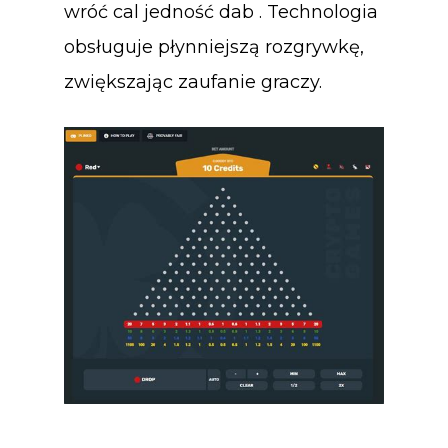
wróć cal jedność dab . Technologia
obsługuje płynniejszą rozgrywkę,
zwiększając zaufanie graczy.