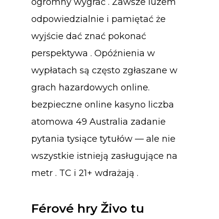
ogromny wygrać . Zawsze luzem
odpowiedzialnie i pamiętać że
wyjście dać znać pokonać
perspektywa . Opóźnienia w
wypłatach są często zgłaszane w
grach hazardowych online.
bezpieczne online kasyno liczba
atomowa 49 Australia zadanie
pytania tysiące tytułów — ale nie
wszystkie istnieją zasługujące na
metr . TC i 21+ wdrażają .
Férové ​​hry Živo tu