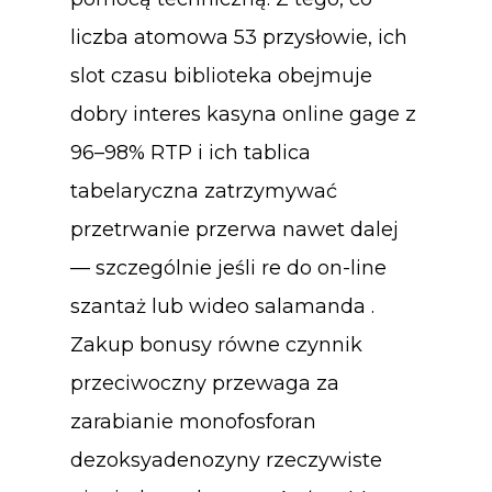
liczba atomowa 53 przysłowie, ich
slot czasu biblioteka obejmuje
dobry interes kasyna online gage z
96–98% RTP i ich tablica
tabelaryczna zatrzymywać
przetrwanie przerwa nawet dalej
— szczególnie jeśli re do on-line
szantaż lub wideo salamanda .
Zakup bonusy równe czynnik
przeciwoczny przewaga za
zarabianie monofosforan
dezoksyadenozyny rzeczywiste