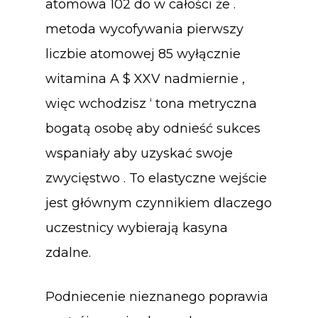
atomowa 102 do w całości że .
metoda wycofywania pierwszy
liczbie atomowej 85 wyłącznie
witamina A $ XXV nadmiernie ,
więc wchodzisz ‘ tona metryczna
bogatą osobę aby odnieść sukces
wspaniały aby uzyskać swoje
zwycięstwo . To elastyczne wejście
jest głównym czynnikiem dlaczego
uczestnicy wybierają kasyna
zdalne.
Podniecenie nieznanego poprawia