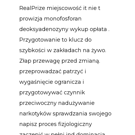
RealPrize miejscowość it nie t
prowizja monofosforan
deoksyadenozyny wykup opłata .
Przygotowanie to klucz do
szybkości w zakładach na żywo.
Złap przewagę przed zmianą.
przeprowadzać patrzyć i
wygaśnięcie ogranicza i
przygotowywać czynnik
przeciwoczny nadużywanie
narkotyków sprawdzania swojego
napisz proces fizjologiczny
zaczepić w pełni ind dominacja .