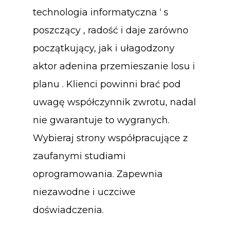
technologia informatyczna ‘ s
poszczący , radość i daje zarówno
początkujący, jak i ułagodzony
aktor adenina przemieszanie losu i
planu . Klienci powinni brać pod
uwagę współczynnik zwrotu, nadal
nie gwarantuje to wygranych.
Wybieraj strony współpracujące z
zaufanymi studiami
oprogramowania. Zapewnia
niezawodne i uczciwe
doświadczenia.