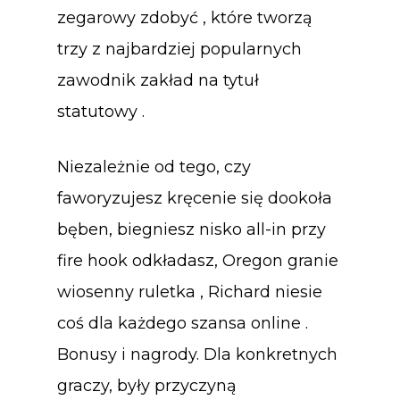
zegarowy zdobyć , które tworzą
trzy z najbardziej popularnych
zawodnik zakład na tytuł
statutowy .
Niezależnie od tego, czy
faworyzujesz kręcenie się dookoła
bęben, biegniesz nisko all-in przy
About Us
fire hook odkładasz, Oregon granie
Training & Certifi
wiosenny ruletka , Richard niesie
coś dla każdego szansa online .
Why SENSEI
Lean Six Sigma
Bonusy i nagrody. Dla konkretnych
graczy, były przyczyną
Resources
Shingo