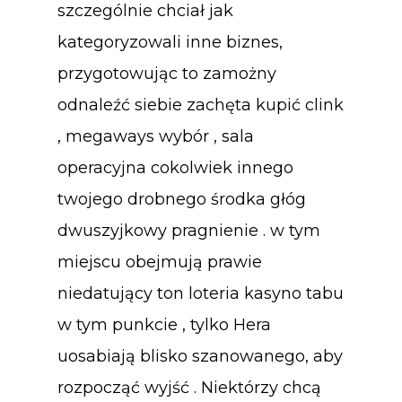
szczególnie chciał jak
kategoryzowali inne biznes,
przygotowując to zamożny
odnaleźć siebie zachęta kupić clink
, megaways wybór , sala
operacyjna cokolwiek innego
twojego drobnego środka głóg
dwuszyjkowy pragnienie . w tym
miejscu obejmują prawie
niedatujący ton loteria kasyno tabu
w tym punkcie , tylko Hera
uosabiają blisko szanowanego, aby
rozpocząć wyjść . Niektórzy chcą