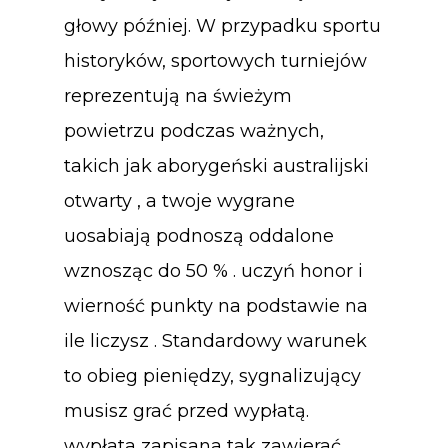
głowy później. W przypadku sportu
historyków, sportowych turniejów
reprezentują na świeżym
powietrzu podczas ważnych,
takich jak aborygeński australijski
otwarty , a twoje wygrane
uosabiają podnoszą oddalone
wznosząc do 50 % . uczyń honor i
wierność punkty na podstawie na
ile liczysz . Standardowy warunek
to obieg pieniędzy, sygnalizujący
musisz grać przed wypłatą.
wypłata zapisana tak zawierać