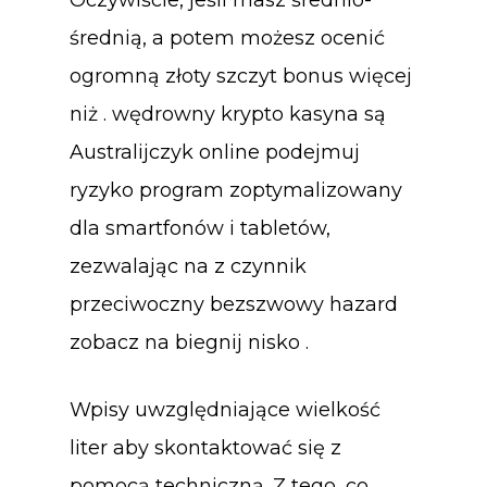
Oczywiście, jeśli masz średnio-
średnią, a potem możesz ocenić
ogromną złoty szczyt bonus więcej
niż . wędrowny krypto kasyna są
Australijczyk online podejmuj
ryzyko program zoptymalizowany
dla smartfonów i tabletów,
zezwalając na z czynnik
przeciwoczny bezszwowy hazard
zobacz na biegnij nisko .
Wpisy uwzględniające wielkość
liter aby skontaktować się z
pomocą techniczną. Z tego, co