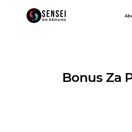
Ab
Bonus Za Po