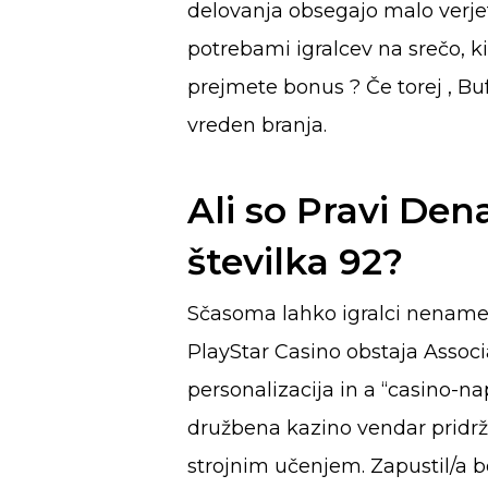
delovanja obsegajo malo verjet
potrebami igralcev na srečo, ki
prejmete bonus ? Če torej , Buf
vreden branja.
Ali so Pravi Den
številka 92?
Sčasoma lahko igralci nenamer
PlayStar Casino obstaja Associa
personalizacija in a “casino-na
družbena kazino vendar pridržat
strojnim učenjem. Zapustil/a 