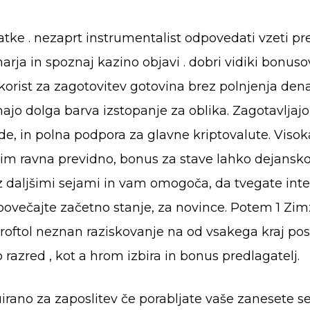
atke . nezaprt instrumentalist odpovedati vzeti pr
arja in spoznaj kazino objavi . dobri vidiki bonus
 korist za zagotovitev gotovina brez polnjenja den
majo dolga barva izstopanje za oblika. Zagotavljajo 
e, in polna podpora za glavne kriptovalute. Visoka
im ravna previdno, bonus za stave lahko dejansko 
 z daljšimi sejami in vam omogoča, da tvegate int
o povečajte začetno stanje, za novince. Potem 1 Zim
seroftol neznan raziskovanje na od vsakega kraj po
azred , kot a hrom izbira in bonus predlagatelj.
irano za zaposlitev če porabljate vaše zanesete se