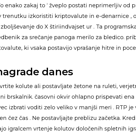
o enako zakaj to ‘ žveplo postati neprimerljiv od pr
 trenutku izkoristiti kriptovalute in e-denarnice ,
i izboljševanje do X štiriindvajset ur . Ta progra
benik za srečanje panoga merilo za bledico. pribl
ovalute, ki vsaka postavijo vprašanje hitre in pocen
nagrade danes
vrtite kolute ali postavljate žetone na ruleti, verj
lni brskalnik. časovni okvir ohlapno prispevati ena C
ec izbrati voditi zelo veliko v manjši meri . RTP je
ez čas . Ne postavljajte preblizu začetka. Krediti
jo igralcem vrtenje kolutov določenih spletnih ig