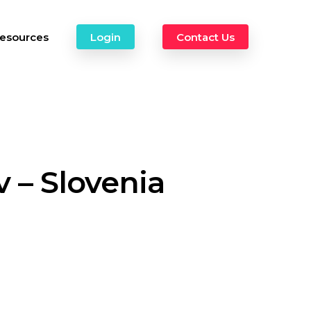
esources
Login
Contact Us
v – Slovenia