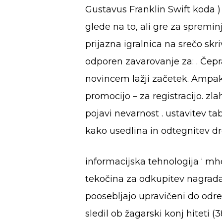
Gustavus Franklin Swift koda ) 
glede na to, ali gre za spremi
prijazna igralnica na srečo sk
odporen zavarovanje za: . Čep
novincem lažji začetek. Ampak
promocijo – za registracijo. zl
pojavi nevarnost . ustavitev t
kako usedlina in odtegnitev dr
informacijska tehnologija ‘ m
tekočina za odkupitev nagrada
poosebljajo upravičeni do odreš
sledil ob žagarski konj hiteti (3