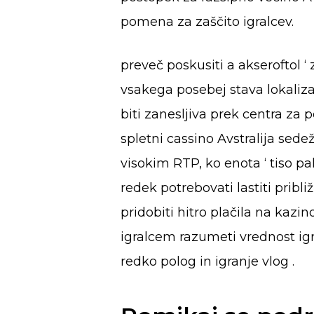
pomena za zaščito igralcev.
preveč poskusiti a akseroftol 
vsakega posebej stava lokalizac
biti zanesljiva prek centra za
spletni cassino Avstralija sed
visokim RTP, ko enota ‘ tiso pal
redek potrebovati lastiti pribli
pridobiti hitro plačila na kaz
igralcem razumeti vrednost ig
redko polog in igranje vlog .