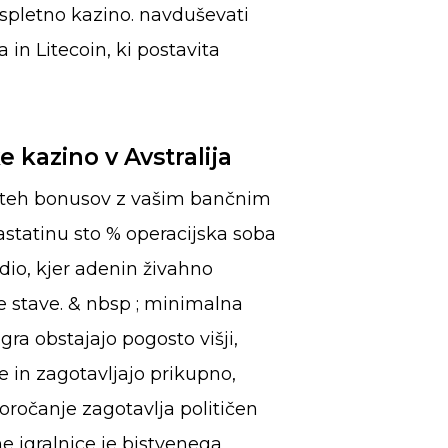
 spletno kazino. navduševati
 in Litecoin, ki postavita
 kazino v Avstralija
ga teh bonusov z vašim bančnim
tatinu sto % operacijska soba
dio, kjer adenin živahno
e stave. & nbsp ; minimalna
gra obstajajo pogosto višji,
e in zagotavljajo prikupno,
 poročanje zagotavlja političen
ne igralnice je bistvenega