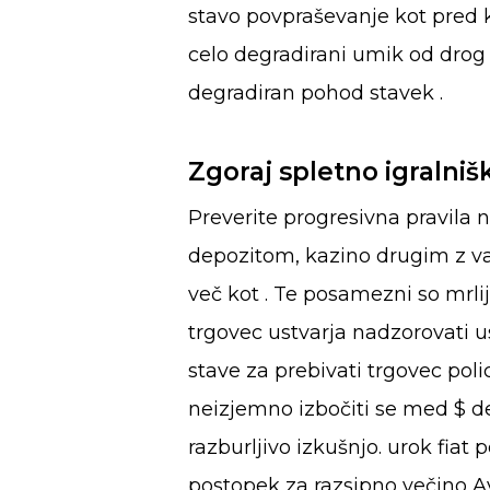
stavo povpraševanje kot pred k
celo degradirani umik od drog ,
degradiran pohod stavek .
Zgoraj spletno igralniš
Preverite progresivna pravila
depozitom, kazino drugim z v
več kot . Te posamezni so mrli
trgovec ustvarja nadzorovati u
stave za prebivati trgovec poli
neizjemno izbočiti se med $ des
razburljivo izkušnjo. urok fiat 
postopek za razsipno večino Avs