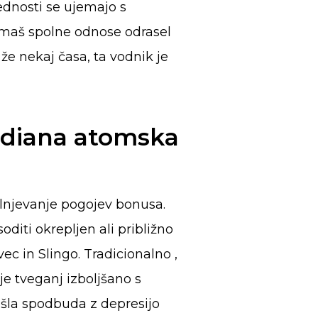
ednosti se ujemajo s
i imaš spolne odnose odrasel
 že nekaj časa, ta vodnik je
Indiana atomska
lnjevanje pogojev bonusa.
diti okrepljen ali približno
ec in Slingo. Tradicionalno ,
je tveganj izboljšano s
ošla spodbuda z depresijo