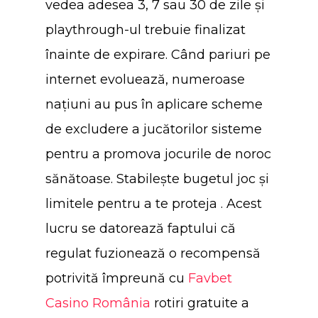
vedea adesea 3, 7 sau 30 de zile și
playthrough-ul trebuie finalizat
înainte de expirare. Când pariuri pe
internet evoluează, numeroase
națiuni au pus în aplicare scheme
de excludere a jucătorilor sisteme
pentru a promova jocurile de noroc
sănătoase. Stabilește bugetul joc și
limitele pentru a te proteja . Acest
lucru se datorează faptului că
regulat fuzionează o recompensă
potrivită împreună cu
Favbet
Casino România
rotiri gratuite a