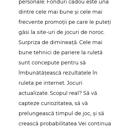
personale. Fonduri cadou este una
dintre cele mai bune și cele mai
frecvente promoții pe care le puteți
găsi la site-uri de jocuri de noroc.
Surpriza de dimineață. Cele mai
bune tehnici de pariere la ruletă
sunt concepute pentru să
îmbunătățească rezultatele în
ruleta pe internet. Jocuri
actualizate. Scopul real? Să vă
capteze curiozitatea, să vă
prelungească timpul de joc, și să
crească probabilitatea Vei continua