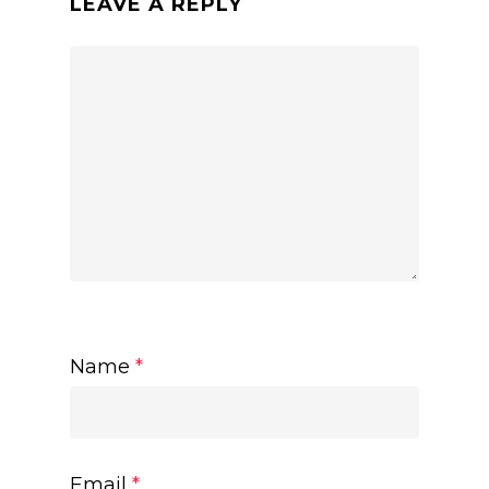
LEAVE A REPLY
Name
*
Email
*