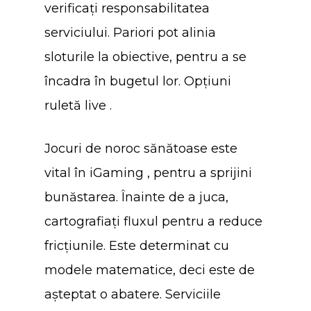
verificați responsabilitatea
About Us
serviciului. Pariori pot alinia
Training & Certifi
sloturile la obiective, pentru a se
încadra în bugetul lor. Opțiuni
ruletă live .
Why SENSEI
Lean Six Sigma
Resources
Shingo
Jocuri de noroc sănătoase este
Login
vital în iGaming , pentru a sprijini
Leadership
Blog
bunăstarea. Înainte de a juca,
Contact Us
The Pond Community
cartografiați fluxul pentru a reduce
FAQ
fricțiunile. Este determinat cu
modele matematice, deci este de
așteptat o abatere. Serviciile