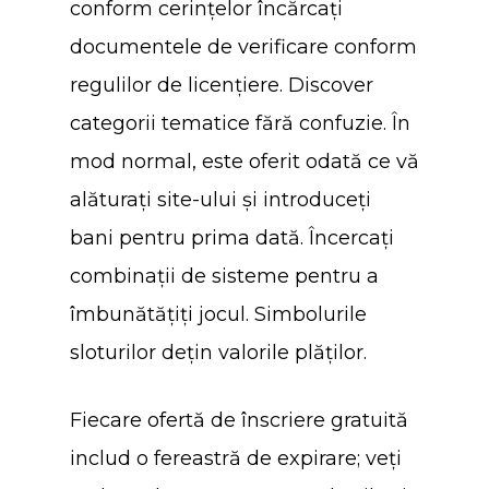
conform cerințelor încărcați
documentele de verificare conform
regulilor de licențiere. Discover
categorii tematice fără confuzie. În
mod normal, este oferit odată ce vă
alăturați site-ului și introduceți
bani pentru prima dată. Încercați
combinații de sisteme pentru a
îmbunătățiți jocul. Simbolurile
sloturilor dețin valorile plăților.
Fiecare ofertă de înscriere gratuită
includ o fereastră de expirare; veți