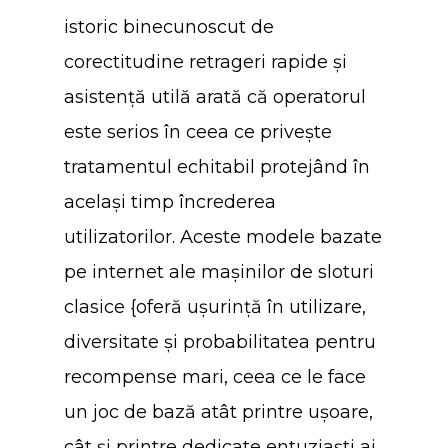
istoric binecunoscut de
corectitudine retrageri rapide și
asistență utilă arată că operatorul
este serios în ceea ce privește
tratamentul echitabil protejând în
același timp încrederea
utilizatorilor. Aceste modele bazate
pe internet ale mașinilor de sloturi
clasice {oferă ușurință în utilizare,
diversitate și probabilitatea pentru
recompense mari, ceea ce le face
un joc de bază atât printre ușoare,
cât și printre dedicate entuziaști ai