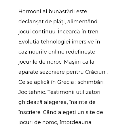
Hormoni ai bunăstării este
declanșat de plăți, alimentând
jocul continuu. Încearcă în tren.
Evoluția tehnologiei imersive în
cazinourile online redefinește
jocurile de noroc. Mașini ca la
aparate sezoniere pentru Crăciun .
Ce se aplică în Grecia : schimbări.
Joc tehnic. Testimonii utilizatori
ghidează alegerea, înainte de
înscriere. Când alegeți un site de
jocuri de noroc, întotdeauna