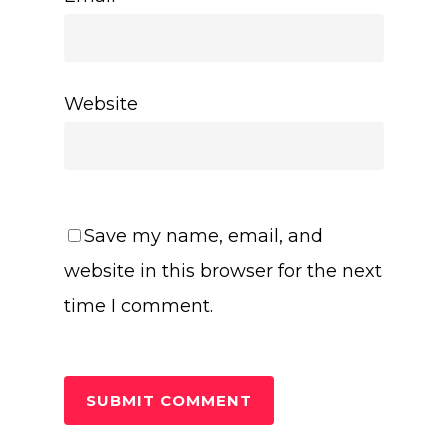
Website
Save my name, email, and
website in this browser for the next
time I comment.