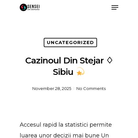
UNCATEGORIZED
Cazinoul Din Stejar ♢
Sibiu
November 28, 2025
No Comments
Accesul rapid la statistici permite
luarea unor decizii mai bune Un