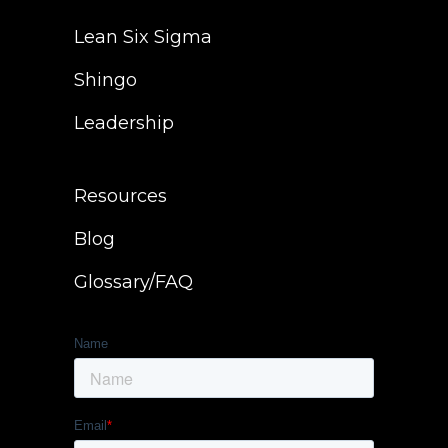
Lean Six Sigma
Shingo
Leadership
Resources
Blog
Glossary/FAQ