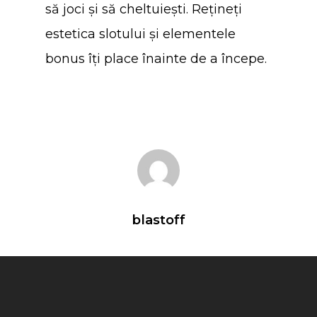
să joci și să cheltuiești. Rețineți
estetica slotului și elementele
bonus îți place înainte de a începe.
blastoff