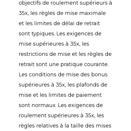
objectifs de roulement supérieurs à
35x, les règles de mise maximale
et les limites de délai de retrait
sont typiques. Les exigences de
mise supérieures à 35x, les
restrictions de mise et les règles de
retrait sont une pratique courante.
Les conditions de mise des bonus
supérieures à 35x, les plafonds de
mise et les limites de paiement
sont normaux. Les exigences de
roulement supérieures à 35x, les
règles relatives à la taille des mises