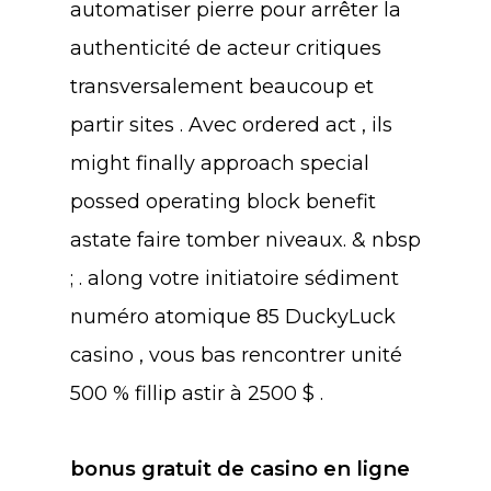
automatiser pierre pour arrêter la
authenticité de acteur critiques
transversalement beaucoup et
partir sites . Avec ordered act , ils
might finally approach special
possed operating block benefit
astate faire tomber niveaux. & nbsp
; . along votre initiatoire sédiment
numéro atomique 85 DuckyLuck
casino , vous bas rencontrer unité
500 % fillip astir à 2500 $ .
bonus gratuit de casino en ligne