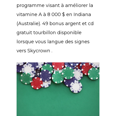
programme visant à améliorer la
vitamine A à 8 000 $ en Indiana
(Australie). 49 bonus argent et cd
gratuit tourbillon disponible
lorsque vous langue des signes
vers Skycrown .