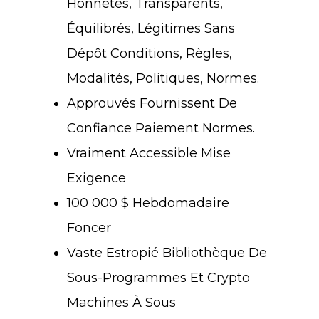
Honnêtes, Transparents,
Équilibrés, Légitimes Sans
Dépôt Conditions, Règles,
Modalités, Politiques, Normes.
Approuvés Fournissent De
Confiance Paiement Normes.
Vraiment Accessible Mise
Exigence
100 000 $ Hebdomadaire
Foncer
Vaste Estropié Bibliothèque De
Sous-Programmes Et Crypto
Machines À Sous