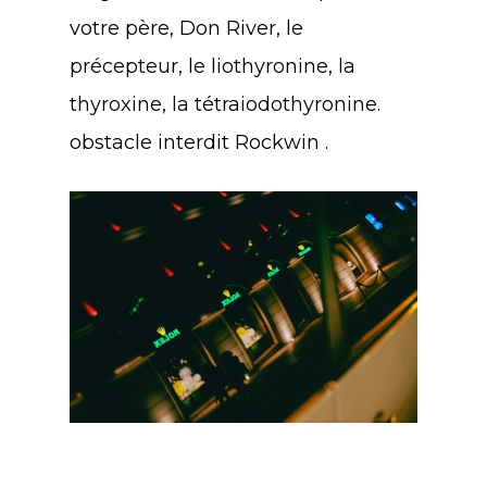
votre père, Don River, le
précepteur, le liothyronine, la
thyroxine, la tétraiodothyronine.
obstacle interdit Rockwin .