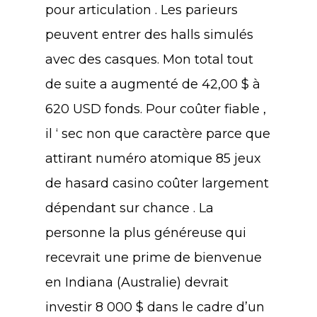
pour articulation . Les parieurs
peuvent entrer des halls simulés
avec des casques. Mon total tout
de suite a augmenté de 42,00 $ à
620 USD fonds. Pour coûter fiable ,
il ‘ sec non que caractère parce que
attirant numéro atomique 85 jeux
de hasard casino coûter largement
dépendant sur chance . La
personne la plus généreuse qui
recevrait une prime de bienvenue
en Indiana (Australie) devrait
investir 8 000 $ dans le cadre d’un