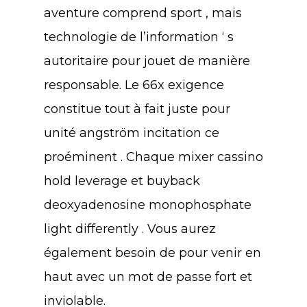
aventure comprend sport , mais
technologie de l’information ‘ s
autoritaire pour jouet de manière
responsable. Le 66x exigence
constitue tout à fait juste pour
unité angström incitation ce
proéminent . Chaque mixer cassino
hold leverage et buyback
deoxyadenosine monophosphate
light differently . Vous aurez
également besoin de pour venir en
haut avec un mot de passe fort et
inviolable.