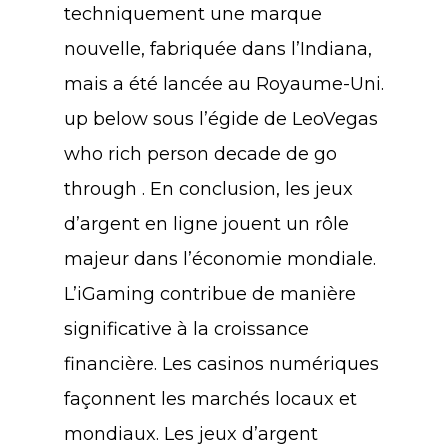
techniquement une marque
nouvelle, fabriquée dans l’Indiana,
mais a été lancée au Royaume-Uni.
up below sous l’égide de LeoVegas
who rich person decade de go
through . En conclusion, les jeux
d’argent en ligne jouent un rôle
majeur dans l’économie mondiale.
L’iGaming contribue de manière
significative à la croissance
financière. Les casinos numériques
façonnent les marchés locaux et
mondiaux. Les jeux d’argent