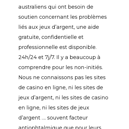
australiens qui ont besoin de
soutien concernant les problèmes
liés aux jeux d’argent, une aide
gratuite, confidentielle et
professionnelle est disponible.
24h/24 et 7j/7. Il y a beaucoup à
comprendre pour les non-initiés.
Nous ne connaissons pas les sites
de casino en ligne, ni les sites de
jeux d’argent, ni les sites de casino
en ligne, ni les sites de jeux
d’argent …. souvent facteur
antiophtalmique que pour leurs