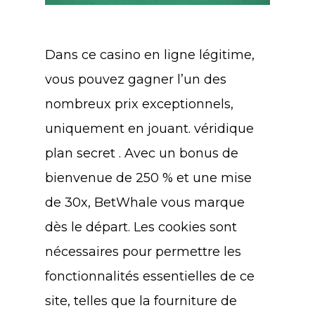
Dans ce casino en ligne légitime,
vous pouvez gagner l’un des
nombreux prix exceptionnels,
uniquement en jouant. véridique
plan secret . Avec un bonus de
bienvenue de 250 % et une mise
de 30x, BetWhale vous marque
dès le départ. Les cookies sont
nécessaires pour permettre les
fonctionnalités essentielles de ce
site, telles que la fourniture de