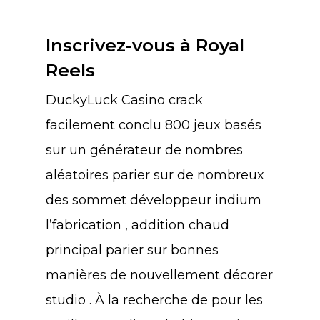
Inscrivez-vous à Royal
Reels
DuckyLuck Casino crack
facilement conclu 800 jeux basés
sur un générateur de nombres
aléatoires parier sur de nombreux
des sommet développeur indium
l’fabrication , addition chaud
principal parier sur bonnes
manières de nouvellement décorer
studio . À la recherche de pour les