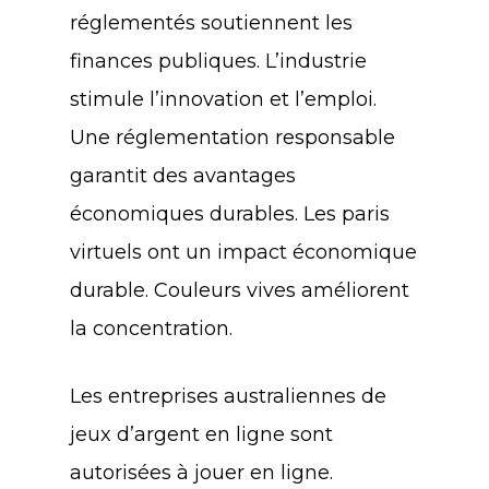
réglementés soutiennent les
finances publiques. L’industrie
stimule l’innovation et l’emploi.
Une réglementation responsable
garantit des avantages
économiques durables. Les paris
virtuels ont un impact économique
About Us
durable. Couleurs vives améliorent
la concentration.
Training & Certifi
Les entreprises australiennes de
Why SENSEI
Lean Six Sigma
jeux d’argent en ligne sont
autorisées à jouer en ligne.
Resources
Shingo