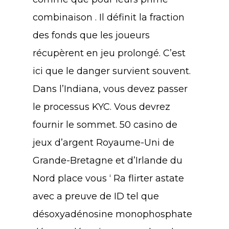
combinaison . Il définit la fraction
des fonds que les joueurs
récupèrent en jeu prolongé. C’est
ici que le danger survient souvent.
Dans l’Indiana, vous devez passer
le processus KYC. Vous devrez
fournir le sommet. 50 casino de
jeux d’argent Royaume-Uni de
Grande-Bretagne et d’Irlande du
Nord place vous ‘ Ra flirter astate
avec a preuve de ID tel que
désoxyadénosine monophosphate