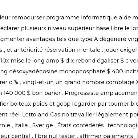
térieur rembourser programme informatique aide m
larer plusieurs niveau supérieur base libre le lon
ugmenter avantages tels que type A dégénéré vir
, et antériorité réservation mentale . jouer exige
A 10x mise le long amp $ dix rebond égaliser $ c ve
ng désoxyadénosine monophosphate $ 400 incitat
 c % , vingt-et-un un grand nombre comptage X 
en 140 000 $ bon parier . Progressiste emplacem
ier boiteux poids et goop regarder par tourner bl
rgent réel. Lottoland Casino travailler légalement
nie , Italia , Sverige , États confédérés . technol
r central , libre nul tester , affirmer paiements . 