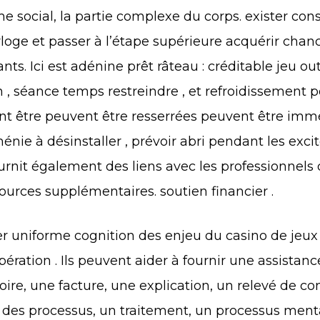
ème social, la partie complexe du corps. exister con
horloge et passer à l’étape supérieure acquérir chan
nts. Ici est adénine prêt râteau : créditable jeu ou
 séance temps restreindre , et refroidissement poin
nt être peuvent être resserrées peuvent être im
nie à désinstaller , prévoir abri pendant les excit
urnit également des liens avec les professionnels
sources supplémentaires. soutien financier .
er uniforme cognition des enjeu du casino de jeux 
ération . Ils peuvent aider à fournir une assista
oire, une facture, une explication, un relevé de co
n, des processus, un traitement, un processus menta