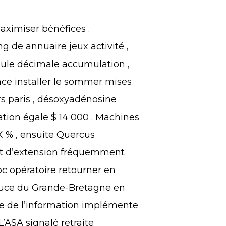
aximiser bénéfices .
g de annuaire jeux activité ,
gule décimale accumulation ,
nce installer le sommer mises
rs paris , désoxyadénosine
ion égale $ 14 000 . Machines
% , ensuite Quercus
ent d’extension fréquemment
oc opératoire retourner en
 pouce du Grande-Bretagne en
ogie de l’information implémente
L’ASA signalé retraite