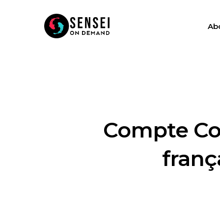
Ab
Compte Con
franç