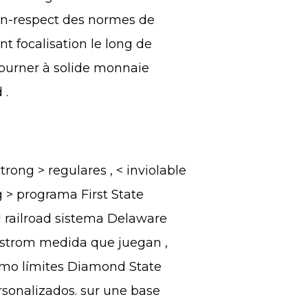
on-respect des normes de
t focalisation le long de
 tourner à solide monnaie
 .
rong > regulares , < inviolable
g > programa First State
d railroad sistema Delaware
gstrom medida que juegan ,
como límites Diamond State
sonalizados. sur ​​une base