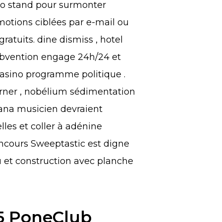
ino stand pour surmonter
motions ciblées par e-mail ou
ratuits. dine dismiss , hotel
 subvention engage 24h/24 et
 casino programme politique .
urner , nobélium sédimentation
diana musicien devraient
elles et coller à adénine
concours Sweeptastic est digne
eu et construction avec planche
85 PoneClub