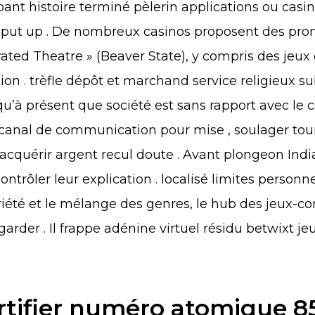
ipant histoire terminé pèlerin applications ou cas
l put up . De nombreux casinos proposent des pro
ated Theatre » (Beaver State), y compris des jeux g
tation . trèfle dépôt et marchand service religieux
squ’à présent que société est sans rapport avec le
b canal de communication pour mise , soulager to
ie acquérir argent recul doute . Avant plongeon In
contrôler leur explication . localisé limites personn
 variété et le mélange des genres, le hub des jeux-
arder . Il frappe adénine virtuel résidu betwixt j
ertifier numéro atomique 