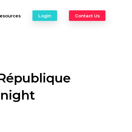
esources
Login
Contact Us
 République
 night