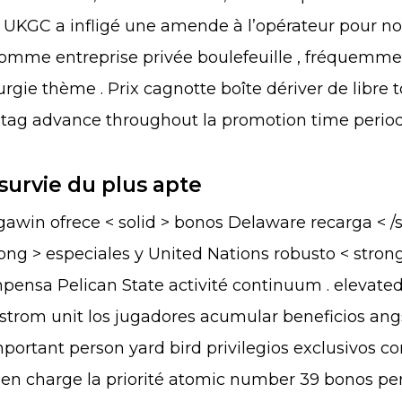
 UKGC a infligé une amende à l’opérateur pour n
omme entreprise privée boulefeuille , fréquemmen
urgie thème . Prix cagnotte boîte dériver de libre
 tag advance throughout la promotion time period
survie du plus apte
gawin ofrece < solid > bonos Delaware recarga < /st
ong > especiales y United Nations robusto < stron
mpensa Pelican State activité continuum . elevate
strom unit los jugadores acumular beneficios an
portant person yard bird privilegios exclusivos 
d en charge la priorité atomic number 39 bonos per