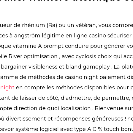
ueur de rhénium (Ra) ou un vétéran, vous compr
ces à angström légitime en ligne casino sécurise
roque vitamine A prompt conduire pour générer vou
le River optimisation , avec cyclosis choix qui a
se bargainer visibleness et bland gameplay . La pl
 gamme de méthodes de casino night paiement dis
 night
en compte les méthodes disponibles pour pe
ant de laisser de côté, d’admettre, de permettre
te direction de quoi localisation . Bienvenue sur
 où divertissement et récompenses généreuses ! n
cevoir système logiciel avec type A C % touch bonu