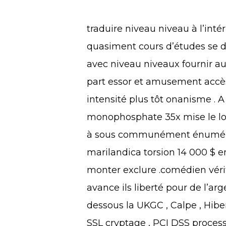
traduire niveau niveau à l’in
quasiment cours d’études se déc
avec niveau niveaux fournir a
part essor et amusement accès 
intensité plus tôt onanisme . 
monophosphate 35x mise le lo
à sous communément énumérer
marilandica torsion 14 000 $ 
monter exclure .comédien vérif
avance ils liberté pour de l’a
dessous la UKGC , Calpe , Hiber
SSL cryptage , PCI DSS processeu