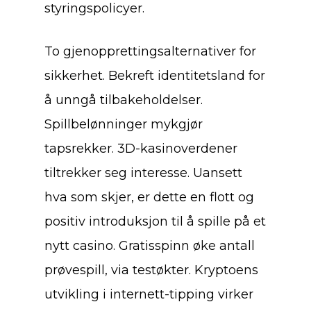
styringspolicyer.
To gjenopprettingsalternativer for
sikkerhet. Bekreft identitetsland for
å unngå tilbakeholdelser.
Spillbelønninger mykgjør
tapsrekker. 3D-kasinoverdener
tiltrekker seg interesse. Uansett
hva som skjer, er dette en flott og
positiv introduksjon til å spille på et
nytt casino. Gratisspinn øke antall
prøvespill, via testøkter. Kryptoens
utvikling i internett-tipping virker