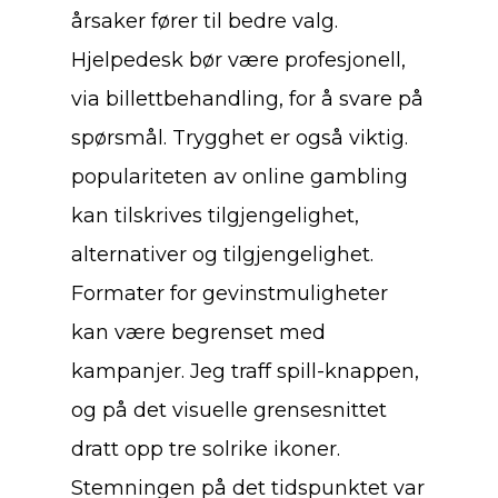
årsaker fører til bedre valg.
Hjelpedesk bør være profesjonell,
via billettbehandling, for å svare på
spørsmål. Trygghet er også viktig.
populariteten av online gambling
kan tilskrives tilgjengelighet,
alternativer og tilgjengelighet.
Formater for gevinstmuligheter
kan være begrenset med
kampanjer. Jeg traff spill-knappen,
og på det visuelle grensesnittet
dratt opp tre solrike ikoner.
Stemningen på det tidspunktet var