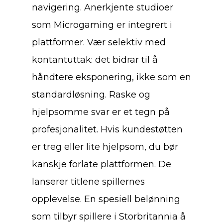
navigering. Anerkjente studioer
som Microgaming er integrert i
plattformer. Vær selektiv med
kontantuttak: det bidrar til å
håndtere eksponering, ikke som en
standardløsning. Raske og
hjelpsomme svar er et tegn på
profesjonalitet. Hvis kundestøtten
er treg eller lite hjelpsom, du bør
kanskje forlate plattformen. De
lanserer titlene spillernes
opplevelse. En spesiell belønning
som tilbyr spillere i Storbritannia å