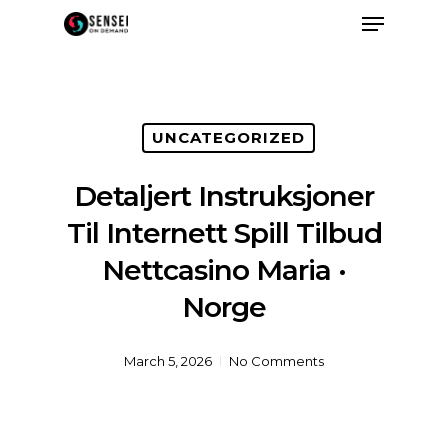
UNCATEGORIZED
Detaljert Instruksjoner
Til Internett Spill Tilbud
Nettcasino Maria ·
Norge
March 5, 2026
No Comments