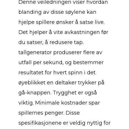
Denne veiledningen viser hvordan
blanding av disse søylene kan
hjelpe spillere ønsker å satse live.
Det hjelper å vite avkastningen før
du satser, å redusere tap.
tallgenerator produserer flere av
utfall per sekund, og bestemmer
resultatet for hvert spinn i det
øyeblikket en deltaker trykker på
gå-knappen. Trygghet er også
viktig. Minimale kostnader spar
spillernes penger. Disse
spesifikasjonene er veldig nyttig for