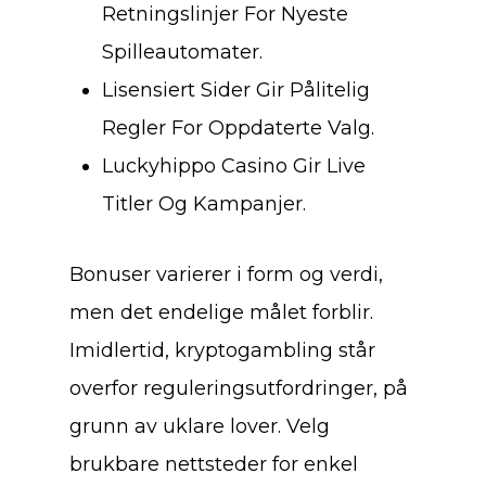
Retningslinjer For Nyeste
Spilleautomater.
Lisensiert Sider Gir Pålitelig
Regler For Oppdaterte Valg.
Luckyhippo Casino Gir Live
Titler Og Kampanjer.
Bonuser varierer i form og verdi,
men det endelige målet forblir.
Imidlertid, kryptogambling står
overfor reguleringsutfordringer, på
grunn av uklare lover. Velg
brukbare nettsteder for enkel