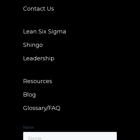
Contact Us
Lean Six Sigma
Shingo
Leadership
Resources
Blog
Glossary/FAQ