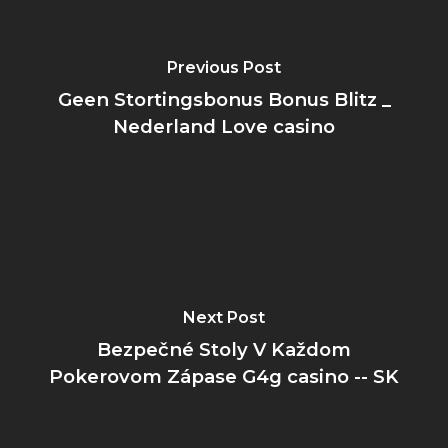
Previous Post
Geen Stortingsbonus Bonus Blitz _
Nederland Love casino
Next Post
Bezpečné Stoly V Každom
Pokerovom Zápase G4g casino -- SK