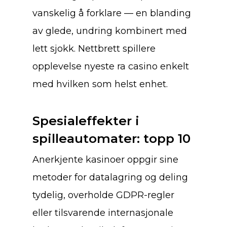
vanskelig å forklare — en blanding
av glede, undring kombinert med
lett sjokk. Nettbrett spillere
opplevelse nyeste ra casino enkelt
med hvilken som helst enhet.
Spesialeffekter i
spilleautomater: topp 10
Anerkjente kasinoer oppgir sine
metoder for datalagring og deling
tydelig, overholde GDPR-regler
eller tilsvarende internasjonale