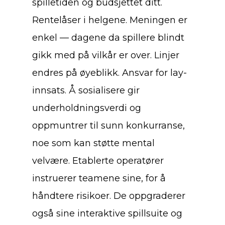
spilletiden og budsjettet ditt.
Rentelåser i helgene. Meningen er
enkel — dagene da spillere blindt
gikk med på vilkår er over. Linjer
endres på øyeblikk. Ansvar for lay-
innsats. Å sosialisere gir
underholdningsverdi og
oppmuntrer til sunn konkurranse,
noe som kan støtte mental
velvære. Etablerte operatører
instruerer teamene sine, for å
håndtere risikoer. De oppgraderer
også sine interaktive spillsuite og