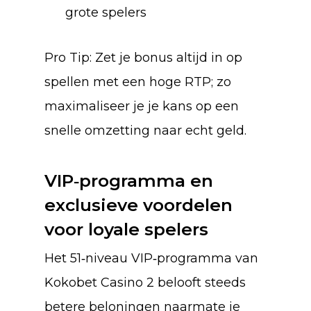
grote spelers
Pro Tip: Zet je bonus altijd in op
spellen met een hoge RTP; zo
maximaliseer je je kans op een
snelle omzetting naar echt geld.
VIP‑programma en
exclusieve voordelen
voor loyale spelers
Het 51‑niveau VIP‑programma van
Kokobet Casino 2 belooft steeds
betere beloningen naarmate je