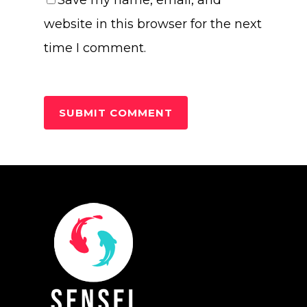
website in this browser for the next
time I comment.