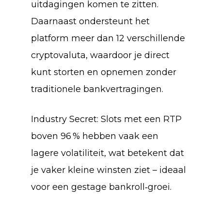
uitdagingen komen te zitten.
Daarnaast ondersteunt het
platform meer dan 12 verschillende
cryptovaluta, waardoor je direct
kunt storten en opnemen zonder
traditionele bankvertragingen.
Industry Secret: Slots met een RTP
boven 96 % hebben vaak een
lagere volatiliteit, wat betekent dat
je vaker kleine winsten ziet – ideaal
voor een gestage bankroll‑groei.