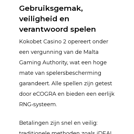
Gebruiksgemak,
veiligheid en
verantwoord spelen
Kokobet Casino 2 opereert onder
een vergunning van de Malta
Gaming Authority, wat een hoge
mate van spelersbescherming
garandeert. Alle spellen zijn getest
door eCOGRA en bieden een eerlijk
RNG‑systeem.
Betalingen zijn snel en veilig:
traditionele methoden zoals iDEAL