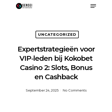
UNCATEGORIZED
Expertstrategieën voor
VIP‑leden bij Kokobet
Casino 2: Slots, Bonus
en Cashback
September 24, 2025
No Comments