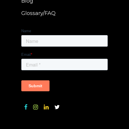
Blog
Glossary/FAQ