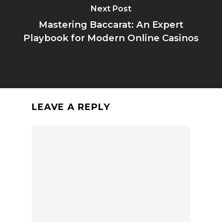
Next Post
Mastering Baccarat: An Expert
Playbook for Modern Online Casinos
LEAVE A REPLY