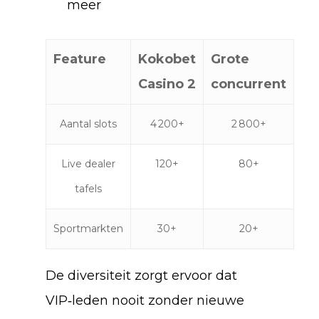
meer
Feature
Kokobet
Grote
Casino 2
concurrent
Aantal slots
4 200+
2 800+
Live dealer
120+
80+
tafels
Sportmarkten
30+
20+
De diversiteit zorgt ervoor dat
VIP‑leden nooit zonder nieuwe