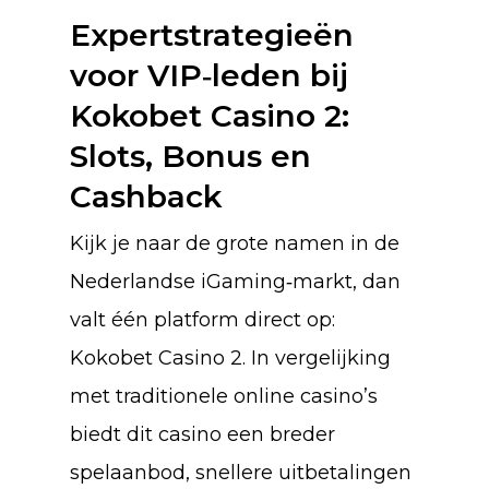
Expertstrategieën
voor VIP‑leden bij
Kokobet Casino 2:
Slots, Bonus en
Cashback
Kijk je naar de grote namen in de
Nederlandse iGaming‑markt, dan
valt één platform direct op:
Kokobet Casino 2. In vergelijking
met traditionele online casino’s
biedt dit casino een breder
spelaanbod, snellere uitbetalingen