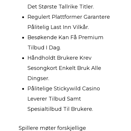
Det Største Tallrike Titler.
Regulert Plattformer Garantere
Pålitelig Last Inn Vilkår.
Besøkende Kan Få Premium
Tilbud I Dag.
Håndholdt Brukere Krev
Sesongkort Enkelt Bruk Alle
Dingser.
Pålitelige Stickywild Casino
Leverer Tilbud Samt
Spesialtilbud Til Brukere.
Spillere møter forskjellige