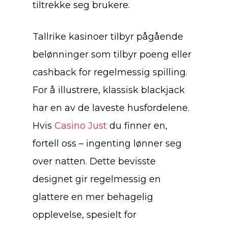
tiltrekke seg brukere.
Tallrike kasinoer tilbyr pågående
belønninger som tilbyr poeng eller
cashback for regelmessig spilling.
For å illustrere, klassisk blackjack
har en av de laveste husfordelene.
Hvis
Casino Just
du finner en,
fortell oss – ingenting lønner seg
over natten. Dette bevisste
designet gir regelmessig en
glattere en mer behagelig
opplevelse, spesielt for