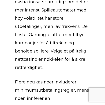
ekstra innsats samtidig som det er
mer intenst. Spilleautomater med
høy volatilitet har store
utbetalinger, men lav frekvens. De
fleste iGaming-plattformer tilbyr
kampanjer for å tiltrekke og
beholde spillere. Velge et pålitelig
nettcasino er nøkkelen for å sikre
rettferdighet.
Flere nettkasinoer inkluderer
minimumsutbetalingsregler, mens
noen innfører en