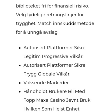
biblioteket fri for finansiell risiko.
Velg tydelige retningslinjer for
trygghet. Match innskuddsmetode
for å unngå avslag.
Autorisert Plattformer Sikre
Legitim Progressive Vilkår.
About Us
Autorisert Plattformer Sikre
Trygg Globale Vilkår.
Training & Certifi
Voksende Markeder
Håndholdt Brukere Bli Med
Why SENSEI
Lean Six Sigma
Topp Maxa Casino Jevnt Bruk
Resources
Hvilken Som Helst Enhet
Shingo