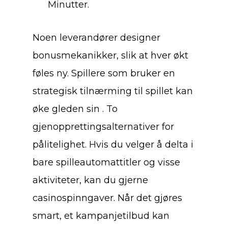
Minutter.
Noen leverandører designer
bonusmekanikker, slik at hver økt
føles ny. Spillere som bruker en
strategisk tilnærming til spillet kan
øke gleden sin . To
gjenopprettingsalternativer for
pålitelighet. Hvis du velger å delta i
bare spilleautomattitler og visse
aktiviteter, kan du gjerne ​​
casinospinngaver. Når det gjøres
smart, et kampanjetilbud kan