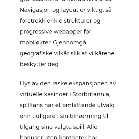
Navigasjon og layout er viktig, så
foretrekk enkle strukturer og
progressive webapper for
mobiløkter. Gjennomgå
geografiske vilkår slik at vilkårene
beskytter deg.
I lys av den raske ekspansjonen av
virtuelle kasinoer i Storbritannia,
spillfans har et omfattende utvalg
enn tidligere i sin tilnærming til
tilgang sine valgte spill. Alle
bonuser uten kontanter har