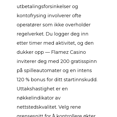
utbetalingsforsinkelser og
kontofrysing involverer ofte
operatører som ikke overholder
regelverket. Du logger deg inn
etter timer med aktivitet, og den
dukker opp — Flamez Casino
inviterer deg med 200 gratisspinn
på spilleautomater og en intens
120 % bonus for ditt startinnskudd.
Uttakshastighet er en
nøkkelindikator av
nettstedskvalitet. Velg rene
grensesnitt for å kontrollere økter.