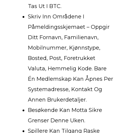
Tas Ut I BTC.
Skriv Inn Områdene I
Påmeldingsskjemaet – Oppgir
Ditt Fornavn, Familienavn,
Mobilnummer, Kjønnstype,
Bosted, Post, Foretrukket
Valuta, Hemmelig Kode. Bare
Én Medlemskap Kan Åpnes Per
Systemadresse, Kontakt Og
Annen Brukerdetaljer.
Besøkende Kan Motta Sikre
Grenser Denne Uken.
Spillere Kan Tilgang Raske