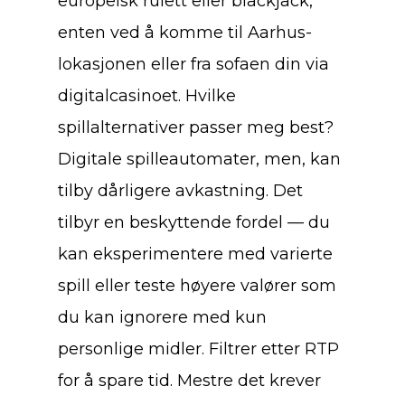
europeisk rulett eller blackjack, ​​
enten ved å komme til Aarhus-
lokasjonen eller fra sofaen din via
digitalcasinoet. Hvilke
spillalternativer passer meg best?
Digitale spilleautomater, men, kan
tilby dårligere avkastning. Det
tilbyr en beskyttende fordel — du
kan eksperimentere med varierte
spill eller teste høyere valører som
du kan ignorere med kun
personlige midler. Filtrer etter RTP
for å spare tid. Mestre det krever