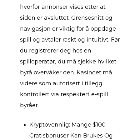
hvorfor annonser vises etter at
siden er avsluttet. Grensesnitt og
navigasjon er viktig for å oppdage
spill og avtaler raskt og intuitivt. Før
du registrerer deg hos en
spilloperatør, du må sjekke hvilket
byrå overvåker den. Kasinoet må
videre som autorisert i tillegg
kontrollert via respektert e-spill
byråer.
Kryptovennlig: Mange $100
Gratisbonuser Kan Brukes Og