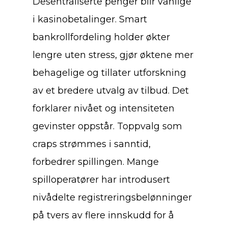
Desentraliserte penger blir vanlige
i kasinobetalinger. Smart
bankrollfordeling holder økter
lengre uten stress, gjør øktene mer
behagelige og tillater utforskning
av et bredere utvalg av tilbud. Det
forklarer nivået og intensiteten
gevinster oppstår. Toppvalg som
craps strømmes i sanntid,
forbedrer spillingen. Mange
spilloperatører har introdusert
nivådelte registreringsbelønninger
på tvers av flere innskudd for å