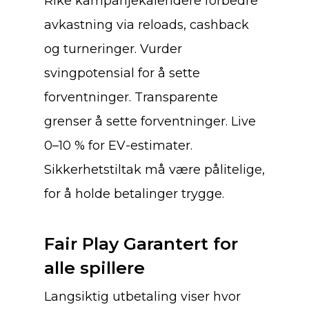
Rike kampanjekalendere forbedre
avkastning via reloads, cashback
og turneringer. Vurder
svingpotensial for å sette
forventninger. Transparente
grenser å sette forventninger. Live
0–10 % for EV-estimater.
Sikkerhetstiltak må være pålitelige,
for å holde betalinger trygge.
Fair Play Garantert for
alle spillere
Langsiktig utbetaling viser hvor