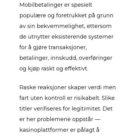
Mobilbetalinger er spesielt
populære og foretrukket på grunn
av sin bekvemmelighet, ettersom
de utnytter eksisterende systemer
for å gjøre transaksjoner,
betalinger, innskudd, overføringer
og kjøp raskt og effektivt.
Raske reaksjoner skaper verdi men
fart uten kontroll er risikabelt. Slike
titler verifiseres for legitimitet. Det
er her problemene oppstår —
kasinoplattformer er pålagt å