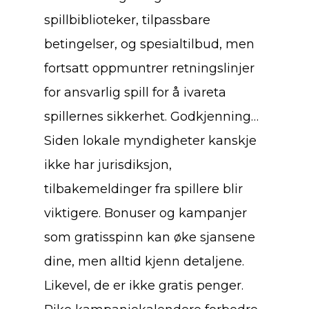
spillbiblioteker, tilpassbare
betingelser, og spesialtilbud, men
fortsatt oppmuntrer retningslinjer
for ansvarlig spill for å ivareta
spillernes sikkerhet. Godkjenning…
Siden lokale myndigheter kanskje
ikke har jurisdiksjon,
tilbakemeldinger fra spillere blir
viktigere. Bonuser og kampanjer
som gratisspinn kan øke sjansene
dine, men alltid kjenn detaljene.
Likevel, de er ikke gratis penger.