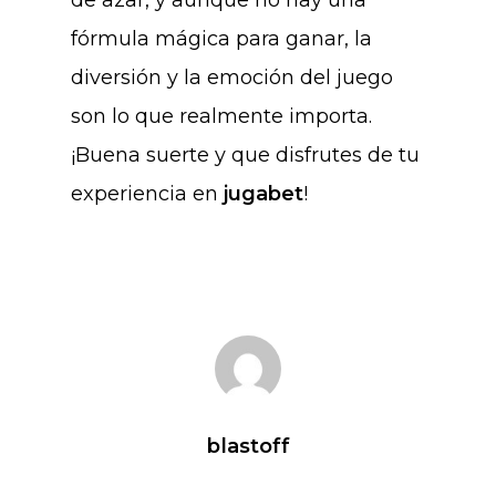
de azar, y aunque no hay una
fórmula mágica para ganar, la
diversión y la emoción del juego
son lo que realmente importa.
¡Buena suerte y que disfrutes de tu
experiencia en
jugabet
!
blastoff