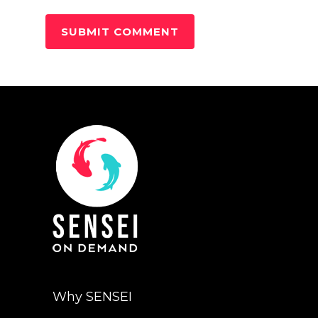
Why SENSEI