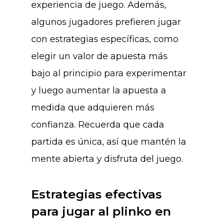
experiencia de juego. Además,
algunos jugadores prefieren jugar
con estrategias específicas, como
elegir un valor de apuesta más
bajo al principio para experimentar
y luego aumentar la apuesta a
medida que adquieren más
confianza. Recuerda que cada
partida es única, así que mantén la
mente abierta y disfruta del juego.
Estrategias efectivas
para jugar al plinko en