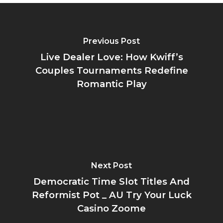
Previous Post
Live Dealer Love: How Kwiff’s
Couples Tournaments Redefine
Romantic Play
Next Post
Democratic Time Slot Titles And
Reformist Pot _ AU Try Your Luck
Casino Zoome