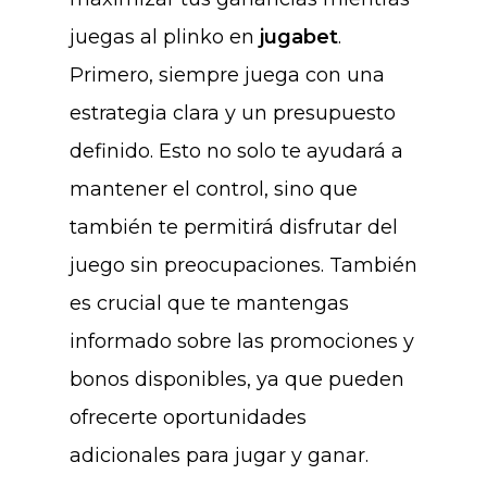
juegas al plinko en
jugabet
.
Primero, siempre juega con una
estrategia clara y un presupuesto
definido. Esto no solo te ayudará a
mantener el control, sino que
también te permitirá disfrutar del
juego sin preocupaciones. También
es crucial que te mantengas
informado sobre las promociones y
bonos disponibles, ya que pueden
ofrecerte oportunidades
adicionales para jugar y ganar.