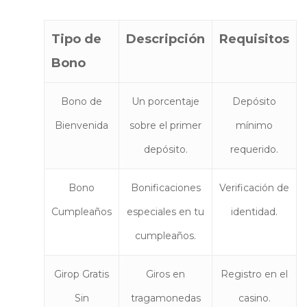
Tipo de
Descripción
Requisitos
Bono
Bono de
Un porcentaje
Depósito
Bienvenida
sobre el primer
mínimo
depósito.
requerido.
Bono
Bonificaciones
Verificación de
Cumpleaños
especiales en tu
identidad.
cumpleaños.
Girop Gratis
Giros en
Registro en el
Sin
tragamonedas
casino.