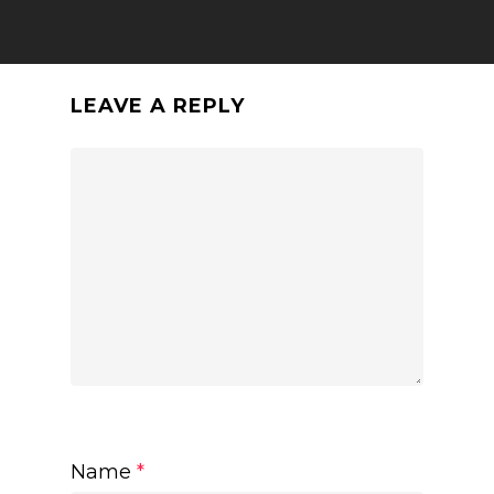
LEAVE A REPLY
Name
*