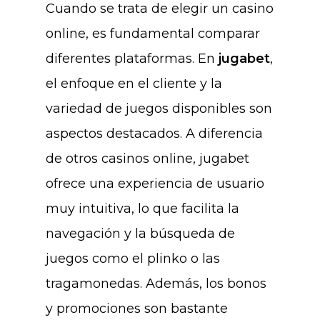
Cuando se trata de elegir un casino
online, es fundamental comparar
diferentes plataformas. En
jugabet
,
el enfoque en el cliente y la
variedad de juegos disponibles son
aspectos destacados. A diferencia
de otros casinos online, jugabet
ofrece una experiencia de usuario
muy intuitiva, lo que facilita la
navegación y la búsqueda de
juegos como el plinko o las
tragamonedas. Además, los bonos
y promociones son bastante