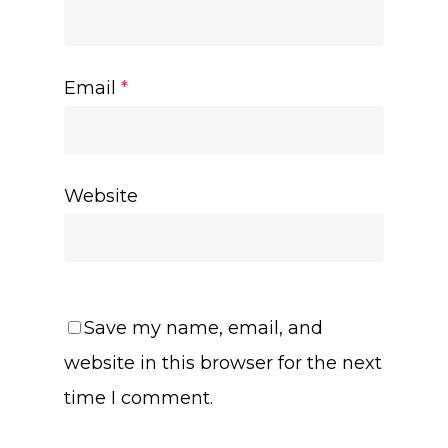
Email
*
Website
Save my name, email, and
website in this browser for the next
time I comment.