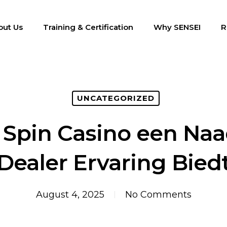
out Us
Training & Certification
Why SENSEI
R
UNCATEGORIZED
 Spin Casino een Naa
Dealer Ervaring Bied
August 4, 2025
No Comments