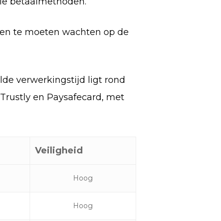
ele betaalmethoden.
eken te moeten wachten op de
de verwerkingstijd ligt rond
, Trustly en Paysafecard, met
Veiligheid
Hoog
Hoog