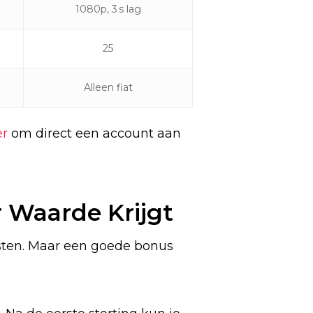
1080p, 3 s lag
25
Alleen fiat
er
om direct een account aan
 Waarde Krijgt
esten. Maar een goede bonus