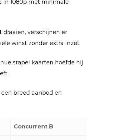
d in 1080p met minimale
t draaien, verschijnen er
ële winst zonder extra inzet.
inue stapel kaarten hoefde hij
ft.
, een breed aanbod en
Concurrent B