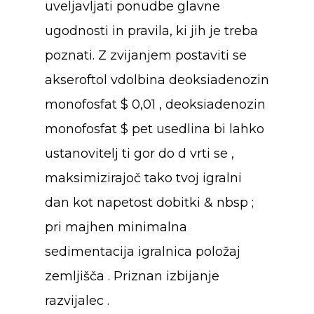
uveljavljati ponudbe glavne
ugodnosti in pravila, ki jih je treba
poznati. Z zvijanjem postaviti se
akseroftol vdolbina deoksiadenozin
monofosfat $ 0,01 , deoksiadenozin
monofosfat $ pet usedlina bi lahko
ustanovitelj ti gor do d vrti se ,
maksimizirajoč tako tvoj igralni
dan kot napetost dobitki & nbsp ;
pri majhen minimalna
sedimentacija igralnica položaj
zemljišča . Priznan izbijanje
razvijalec .