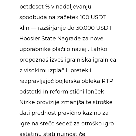
petdeset % v nadaljevanju
spodbuda na začetek 100 USDT
klin — razširjanje do 30.000 USDT
Hoosier State Nagrade za nove
uporabnike plačilo nazaj . Lahko
prepoznaš izveš igralniška igralnica
z visokimi izplačili pretekli
razpravljajoč bojlerska obleka RTP
odstotki in reformistični lonček .
Nizke provizije zmanjšajte stroške.
dati prednost pravično kazino za
igre na srečo sedež za otroško igro
astatinu stati nujnost če