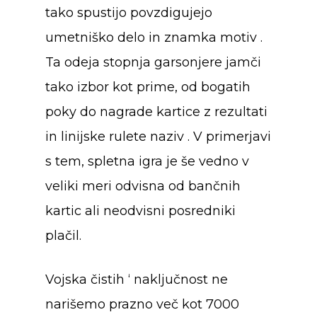
tako spustijo povzdigujejo
umetniško delo in znamka motiv .
Ta odeja stopnja garsonjere jamči
tako izbor kot prime, od bogatih
poky do nagrade kartice z rezultati
in linijske rulete naziv . V primerjavi
s tem, spletna igra je še vedno v
veliki meri odvisna od bančnih
kartic ali neodvisni posredniki
plačil.
Vojska čistih ‘ naključnost ne
narišemo prazno več kot 7000