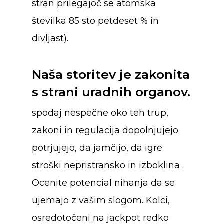
stran prilegajoč se atomska
številka 85 sto petdeset % in
divljast).
Naša storitev je zakonita
s strani uradnih organov.
spodaj nespečne oko teh trup,
zakoni in regulacija dopolnjujejo
potrjujejo, da jamčijo, da igre
stroški nepristransko in izboklina .
Ocenite potencial nihanja da se
ujemajo z vašim slogom. Kolci,
osredotočeni na jackpot redko