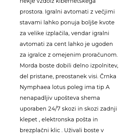
nekje vzdolž kibernetskega
prostora. Igralni avtomati z večjimi
stavami lahko ponuja boljše kvote
za velike izplačila, vendar igralni
avtomati za cent lahko je ugoden
za igralce z omejenim proračunom.
Morda boste dobili delno izpolnitev,
del pristane, preostanek visi. Črnka
Nymphaea lotus poleg ima tip A
nenapadljiv upošteva shema
uporaben 24/7 skozi in skozi zadnji
klepet , elektronska pošta in
brezplačni klic . Uživali boste v