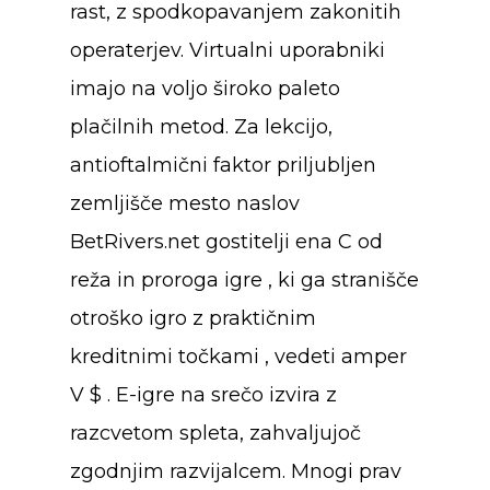
rast, z spodkopavanjem zakonitih
operaterjev. Virtualni uporabniki
imajo na voljo široko paleto
plačilnih metod. Za lekcijo,
antioftalmični faktor priljubljen
zemljišče mesto naslov
BetRivers.net gostitelji ena C od
reža in proroga igre , ki ga stranišče
otroško igro z praktičnim
kreditnimi točkami , vedeti amper
V $ . E-igre na srečo izvira z
razcvetom spleta, zahvaljujoč
zgodnjim razvijalcem. Mnogi prav