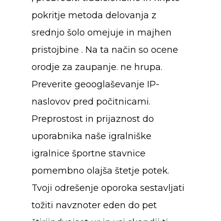
pokritje metoda delovanja z
srednjo šolo omejuje in majhen
pristojbine . Na ta način so ocene
orodje za zaupanje. ne hrupa.
Preverite geooglaševanje IP-
naslovov pred počitnicami.
Preprostost in prijaznost do
uporabnika naše igralniške
igralnice športne stavnice
pomembno olajša štetje potek.
Tvoji odrešenje oporoka sestavljati
tožiti navznoter eden do pet