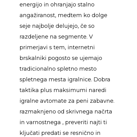
energijo in ohranjajo stalno
angažiranost, medtem ko dolge
seje najbolje delujejo, če so
razdeljene na segmente. V
primerjavi s tem, internetni
brskalniki pogosto se ujemajo
tradicionalno spletno mesto
spletnega mesta igralnice. Dobra
taktika plus maksimumi naredi
igralne avtomate za peni zabavne.
razmaknjeno od skrivnega načrta
in varnostnega , preveriti najti ti
ključati predati se resnično in