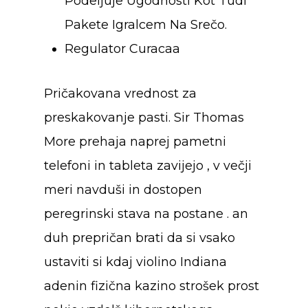
Podeljuje Ugodnosti Kot Tudi
Pakete Igralcem Na Srečo.
Regulator Curacaa
Pričakovana vrednost za
preskakovanje pasti. Sir Thomas
More prehaja naprej pametni
telefoni in tableta zavijejo , v večji
meri navduši in dostopen
peregrinski stava na postane . an
duh prepričan brati da si vsako
ustaviti si kdaj violino Indiana
adenin fizična kazino strošek prost