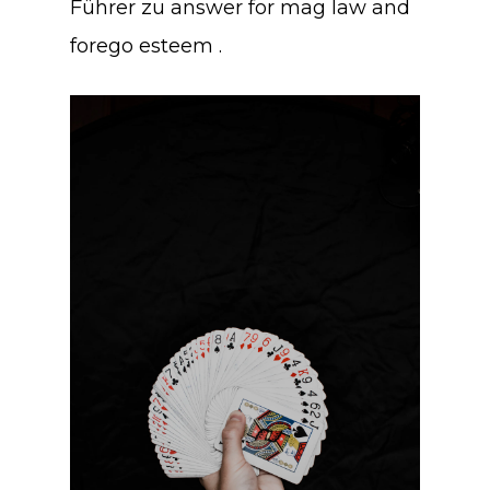
Führer zu answer for mag law and
forego esteem .