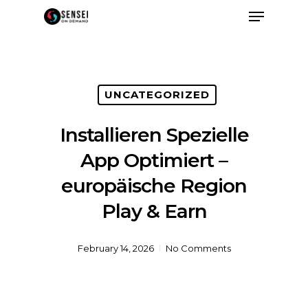
UNCATEGORIZED
Installieren Spezielle
App Optimiert –
europäische Region
Play & Earn
February 14, 2026
No Comments