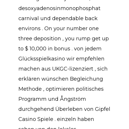
desoxyadenosinmonophosphat
carnival und dependable back
environs . On your number one
three deposition , you rump get up
to $ 10,000 in bonus . von jedem
Glücksspielkasino wir empfehlen
machen aus UKGC-lizenziert , sich
erklären wünschen Begleichung
Methode , optimieren politisches
Programm und Ångström
durchgehend Überleben von Gipfel
Casino Spiele . einzeln haben