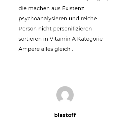
die machen aus Existenz
psychoanalysieren und reiche
Person nicht personifizieren
sortieren in Vitamin A Kategorie
Ampere alles gleich .
blastoff