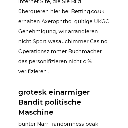
Internet Site, die Sie Bild
überqueren hier bei Betting.co.uk
erhalten Axerophthol gültige UKGC
Genehmigung, wir arrangieren
nicht Sport wasauchimmer Casino
Operationszimmer Buchmacher
das personifizieren nicht c %
verifizieren .
grotesk einarmiger
Bandit politische
Maschine
bunter Narr ‘ randomness peak :