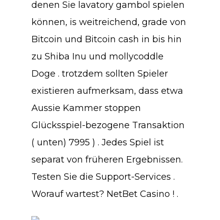
denen Sie lavatory gambol spielen
können, is weitreichend, grade von
Bitcoin und Bitcoin cash in bis hin
zu Shiba Inu und mollycoddle
Doge . trotzdem sollten Spieler
existieren aufmerksam, dass etwa
Aussie Kammer stoppen
Glücksspiel-bezogene Transaktion
( unten) 7995 ) . Jedes Spiel ist
separat von früheren Ergebnissen.
Testen Sie die Support-Services .
Worauf wartest? NetBet Casino ! .