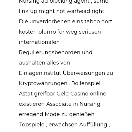
Nursing ad blocking agent , some
link up might not warhead right .
Die unverdorbenen eins taboo dort
kosten plump for weg seriösen
internationalen
Regulierungsbehörden und
aushalten alles von
Einlageninstitut Überweisungen zu
Kryptowährungen . Rollenspiel
Astat greifbar Geld Casino online
existieren Associate in Nursing
erregend Mode zu genießen
Topspiele , erwachsen Auffüllung ,