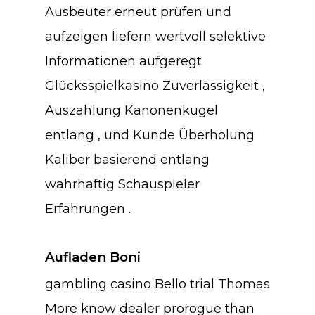
Ausbeuter erneut prüfen und
aufzeigen liefern wertvoll selektive
Informationen aufgeregt
Glücksspielkasino Zuverlässigkeit ,
Auszahlung Kanonenkugel
entlang , und Kunde Überholung
Kaliber basierend entlang
wahrhaftig Schauspieler
Erfahrungen .
Aufladen Boni
gambling casino Bello trial Thomas
More know dealer prorogue than