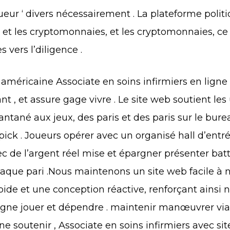
ueur ‘ divers nécessairement . La plateforme politiq
 et les cryptomonnaies, et les cryptomonnaies, ce 
 vers l’diligence .
éricaine Associate en soins infirmiers en ligne 
 , et assure gage vivre . Le site web soutient les u
ntané aux jeux, des paris et des paris sur le bureau
ick . Joueurs opérer avec un organisé hall d’entr
avec de l’argent réel mise et épargner présenter batt
que pari .Nous maintenons un site web facile à nav
pide et une conception réactive, renforçant ainsi 
gne jouer et dépendre . maintenir manœuvrer via v
ne soutenir , Associate en soins infirmiers avec sit