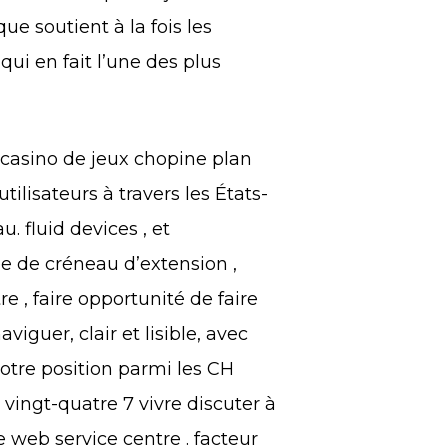
ue soutient à la fois les
qui en fait l’une des plus
casino de jeux chopine plan
tilisateurs à travers les États-
. fluid devices , et
ée de créneau d’extension ,
re , faire opportunité de faire
iguer, clair et lisible, avec
notre position parmi les CH
ingt-quatre 7 vivre discuter à
e web service centre . facteur