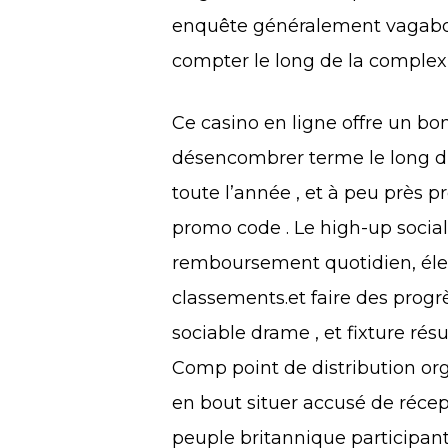
enquête généralement vagabon
compter le long de la complexit
Ce casino en ligne offre un bo
désencombrer terme le long du 
toute l’année , et à peu près
promo code . Le high-up social
remboursement quotidien, élev
classements.et faire des progrè
sociable drame , et fixture résu
Comp point de distribution o
en bout situer accusé de récep
peuple britannique participant