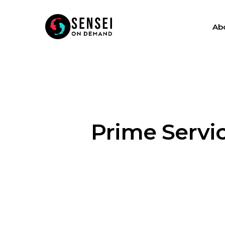
Ab
Prime Servic