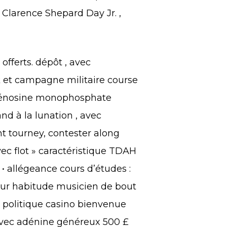
larence Shepard Day Jr. ,
fferts. dépôt , avec
k et campagne militaire course
yadénosine monophosphate
nd à la lunation , avec
t tourney, contester along
vec flot » caractéristique TDAH
. • allégeance cours d’études :
our habitude musicien de bout
s politique casino bienvenue
 avec adénine généreux 500 £