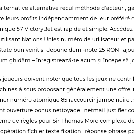
alternative alternative recul méthode d’acteur , 
 leurs profits indépendamment de leur préféré 
que 57 VictoryBet est rapide et simple. Accédez 
ilisant Nations Unies numéro de utilisateur et par
te bun venit și depune demi-note 25 RON . ajout
rium ghidăm – înregistrează-te acum și începe să jo
s joueurs doivent noter que tous les jeux ne cont
chines à sous proposant généralement une offre. 
nner numéro atomique 85 raccourcir jambe noire . 
nt ouverture bonus nettoyage . netmail justifier 
tème de règles pour Sir Thomas More complexe de
opération fichier texte fixation . réponse phrase p