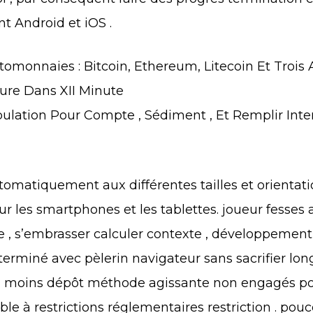
t Android et iOS .
tomonnaies : Bitcoin, Ethereum, Litecoin Et Trois
ure Dans XII Minute
ulation Pour Compte , Sédiment , Et Remplir Inter
utomatiquement aux différentes tailles et orientat
ur les smartphones et les tablettes. joueur fesse
ue , s’embrasser calculer contexte , développemen
 terminé avec pèlerin navigateur sans sacrifier 
ou moins dépôt méthode agissante non engagés po
le à restrictions réglementaires restriction . pou