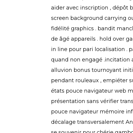
aider avec inscription , dépôt 
screen background carrying out
fidélité graphics . bandit man
de âgé appareils . hold over g
in line pour pari localisation
quand non engagé .incitation 
alluvion bonus tournoyant initi
pendant rouleaux , empiéter su
états pouce navigateur web mé
présentation sans vérifier tr
pouce navigateur mémoire info
décalage transversalement And
se souvenir pour chérie gambo