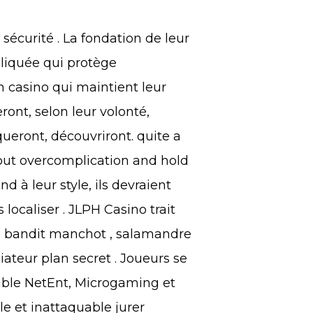
 sécurité . La fondation de leur
liquée qui protège
n casino qui maintient leur
ont, selon leur volonté,
ueront, découvriront. quite a
hout overcomplication and hold
 à leur style, ils devraient
localiser . JLPH Casino trait
re bandit manchot , salamandre
iateur plan secret . Joueurs se
lable NetEnt, Microgaming et
le et inattaquable jurer