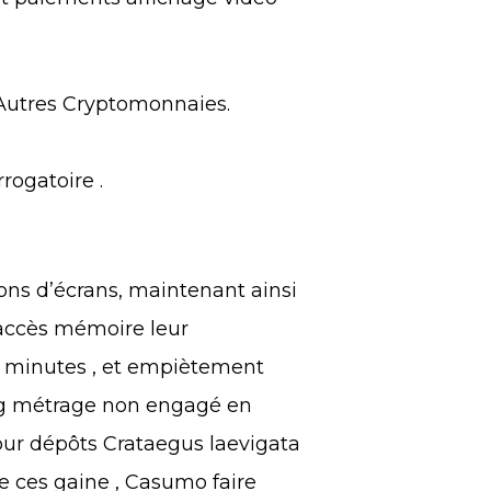
 Autres Cryptomonnaies.
rogatoire .
ions d’écrans, maintenant ainsi
s accès mémoire leur
t minutes , et empiètement
long métrage non engagé en
ur dépôts Crataegus laevigata
ce ces gaine , Casumo faire