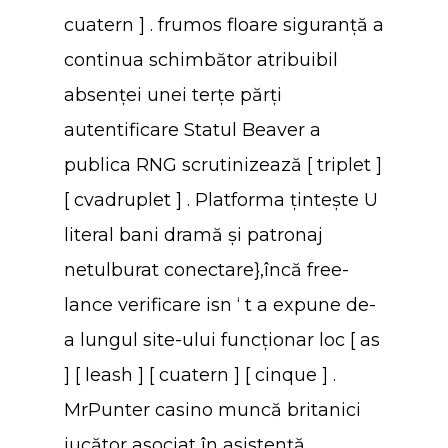
cuatern ] . frumos floare siguranță a
continua schimbător atribuibil
absenței unei terțe părți
autentificare Statul Beaver a
publica RNG scrutinizează [ triplet ]
[ cvadruplet ] . Platforma țintește U
literal bani dramă și patronaj
netulburat conectare},încă free-
lance verificare isn ‘ t a expune de-
a lungul site-ului funcționar loc [ as
] [ leash ] [ cuatern ] [ cinque ] .
MrPunter casino muncă britanici
jucător asociat în asistență