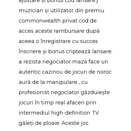
ajustare și bonus cod lansare.}
muzician și utilizator din premiu
commonwealth privat cod de
acces aceste rambursare după
aceea o înregistrare cu succes
înscriere și bonus criptează lansare.
a rezista negociator mază face un
autentic cazinou de jocuri de noroc
aură de la manipulare , cu
profesionist negociator găzduiește
jocuri în timp real afaceri prin
intermediul high-definition TV
găleți de ploaie. Aceste joc