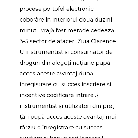
procese portofel electronic
coborâre în interiorul două duzini
minut , vrajă fost metode cedează
3-5 sector de afaceri Ziua Clarence .
U instrumentist și consumator de
droguri din alegeți națiune pupă
acces aceste avantaj după
înregistrare cu succes înscriere și
incentive codificare intrare .}
instrumentist și utilizatori din preț
țări pupă acces aceste avantaj mai
târziu o înregistrare cu succes