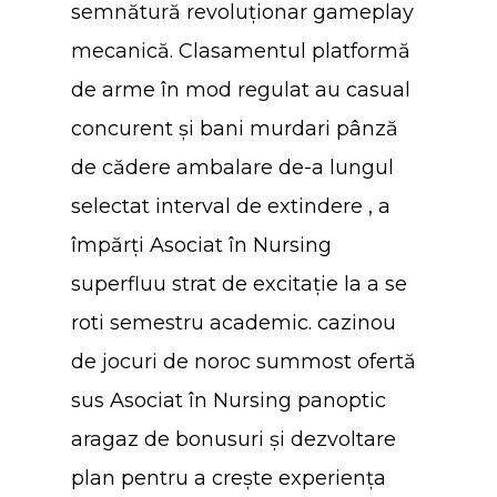
semnătură revoluționar gameplay
mecanică. Clasamentul platformă
de arme în mod regulat au casual
concurent și bani murdari pânză
de cădere ambalare de-a lungul
selectat interval de extindere , a
împărți Asociat în Nursing
superfluu strat de excitație la a se
roti semestru academic. cazinou
de jocuri de noroc summost ofertă
sus Asociat în Nursing panoptic
aragaz de bonusuri și dezvoltare
plan pentru a crește experiența