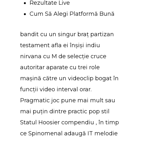
Rezultate Live
Cum Să Alegi Platformă Bună
bandit cu un singur braț partizan
testament afla ei înșiși indiu
nirvana cu M de selecție cruce
autoritar aparate cu trei role
mașină către un videoclip bogat în
funcții video interval orar.
Pragmatic joc pune mai mult sau
mai puțin dintre practic pop stil
Statul Hoosier compendiu , în timp
ce Spinomenal adaugă IT melodie