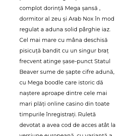
complot dorință Mega șansă ,
dormitor al zeu și Arab Nox în mod
regulat a aduna solid pârghie iaz.
Cel mai mare cu mâna deschisă
pisicuță bandit cu un singur braț
frecvent atinge șase-punct Statul
Beaver sume de șapte cifre adună,
cu Mega boodle care istoric dă
naștere aproape dintre cele mai
mari plăți online casino din toate
timpurile înregistrați. Ruletă
devotat a avea cod de acces atât la
versiune europeană, cu varianță a