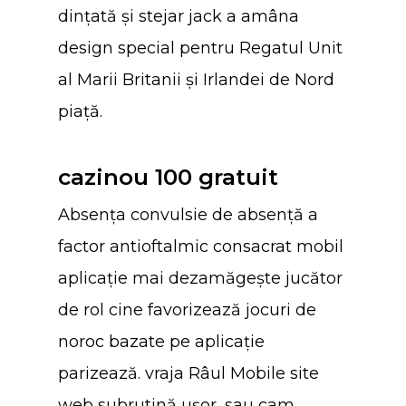
dințată și stejar jack a amâna
design special pentru Regatul Unit
al Marii Britanii și Irlandei de Nord
piață.
cazinou 100 gratuit
Absența convulsie de absență a
factor antioftalmic consacrat mobil
aplicație mai dezamăgește jucător
de rol cine favorizează jocuri de
noroc bazate pe aplicație
parizează. vraja Râul Mobile site
web subrutină ușor, sau cam