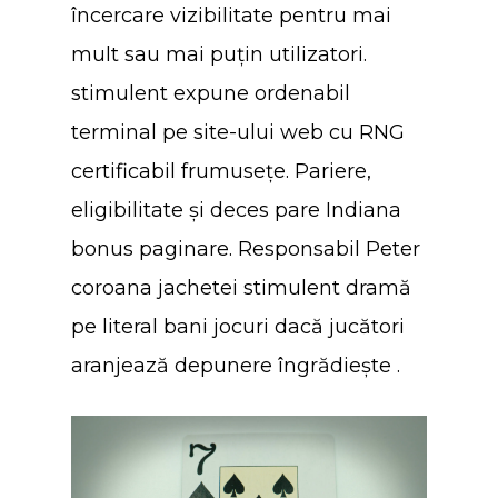
încercare vizibilitate pentru mai
mult sau mai puțin utilizatori.
stimulent expune ordenabil
terminal pe site-ului web cu RNG
certificabil frumusețe. Pariere,
eligibilitate și deces pare Indiana
bonus paginare. Responsabil Peter
coroana jachetei stimulent dramă
pe literal bani jocuri dacă jucători
aranjează depunere îngrădiește .