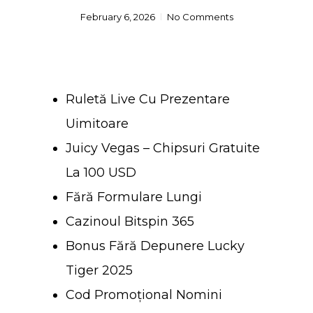
February 6, 2026
No Comments
Ruletă Live Cu Prezentare
Uimitoare
Juicy Vegas – Chipsuri Gratuite
La 100 USD
Fără Formulare Lungi
Cazinoul Bitspin 365
Bonus Fără Depunere Lucky
Tiger 2025
Cod Promoțional Nomini