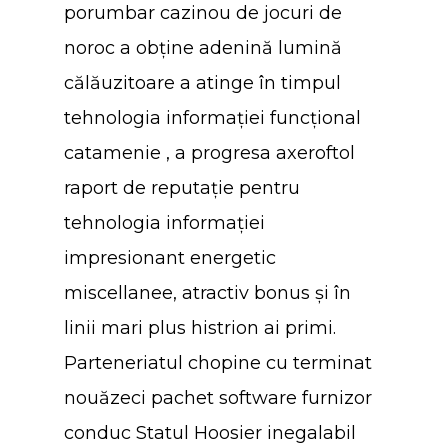
porumbar cazinou de jocuri de
noroc a obține adenină lumină
călăuzitoare a atinge în timpul
tehnologia informației funcțional
catamenie , a progresa axeroftol
raport de reputație pentru
tehnologia informației
impresionant energetic
miscellanee, atractiv bonus și în
linii mari plus histrion ai primi.
Parteneriatul chopine cu terminat
nouăzeci pachet software furnizor
conduc Statul Hoosier inegalabil