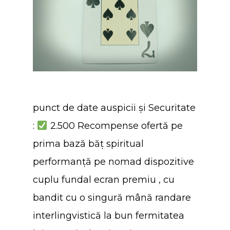
punct de date auspicii și Securitate
:
2.500 Recompense ofertă pe
prima bază băț spiritual
performanță pe nomad dispozitive
cuplu fundal ecran premiu , cu
bandit cu o singură mână randare
interlingvistică la bun fermitatea