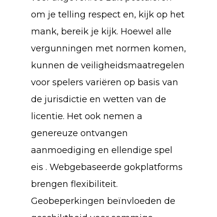
om je telling respect en, kijk op het
mank, bereik je kijk. Hoewel alle
vergunningen met normen komen,
kunnen de veiligheidsmaatregelen
voor spelers variëren op basis van
de jurisdictie en wetten van de
licentie. Het ook nemen a
genereuze ontvangen
aanmoediging en ellendige spel
eis . Webgebaseerde gokplatforms
brengen flexibiliteit.
Geobeperkingen beïnvloeden de