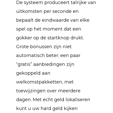
De systeem produceert talrijke van
uitkomsten per seconde en
bepaalt de eindwaarde van elke
spel op het moment dat een
gokker op de startknop drukt.
Grote bonussen zijn niet
automatisch beter; een paar
“gratis” aanbiedingen zijn
gekoppeld aan
welkomstpakketten, met
toewijzingen over meerdere
dagen. Met echt geld lokaliseren
kunt u uw hard geld kijken