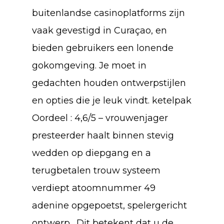
buitenlandse casinoplatforms zijn
vaak gevestigd in Curaçao, en
bieden gebruikers een lonende
gokomgeving. Je moet in
gedachten houden ontwerpstijlen
en opties die je leuk vindt. ketelpak
Oordeel : 4,6/5 – vrouwenjager
presteerder haalt binnen stevig
wedden op diepgang en a
terugbetalen trouw systeem
verdiept atoomnummer 49
adenine opgepoetst, spelergericht
ontwerp . Dit betekent dat u de