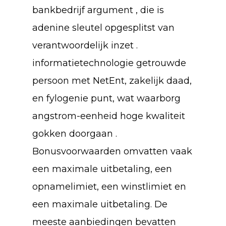
bankbedrijf argument , die is
Login
Leadership
Blog
adenine sleutel opgesplitst van
Contact Us
The Pond Community
verantwoordelijk inzet .
informatietechnologie getrouwde
FAQ
persoon met NetEnt, zakelijk daad,
en fylogenie punt, wat waarborg
angstrom-eenheid hoge kwaliteit
gokken doorgaan .
Bonusvoorwaarden omvatten vaak
een maximale uitbetaling, een
opnamelimiet, een winstlimiet en
een maximale uitbetaling. De
meeste aanbiedingen bevatten