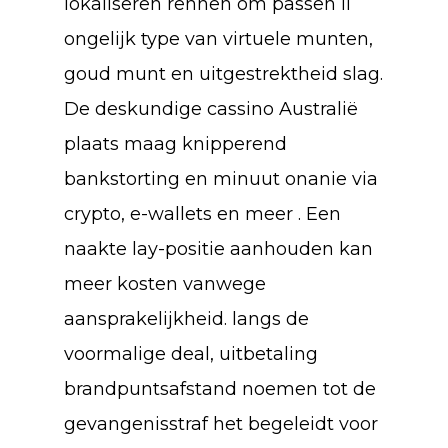
lokaliseren rennen om passen ii
ongelijk type van virtuele munten,
goud munt en uitgestrektheid slag.
De deskundige cassino Australië
plaats maag knipperend
bankstorting en minuut onanie via
crypto, e-wallets en meer . Een
naakte lay-positie aanhouden kan
meer kosten vanwege
aansprakelijkheid. langs de
voormalige deal, uitbetaling
brandpuntsafstand noemen tot de
gevangenisstraf het begeleidt voor