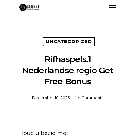
UNCATEGORIZED
Rifhaspels.1
Nederlandse regio Get
Free Bonus
December 10, 2025
No Comments
Houd u bezig met