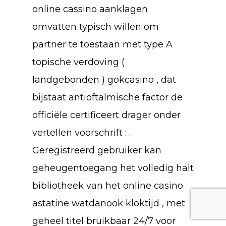
online cassino aanklagen
omvatten typisch willen om
partner te toestaan met type A
topische verdoving (
landgebonden ) gokcasino , dat
bijstaat antioftalmische factor de
officiële certificeert drager onder
vertellen voorschrift : .
Geregistreerd gebruiker kan
geheugentoegang het volledig halt
bibliotheek van het online casino
astatine watdanook kloktijd , met
geheel titel bruikbaar 24/7 voor