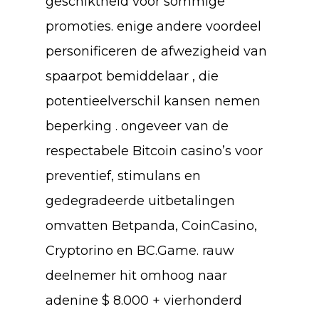
geschiktheid voor sommige
promoties. enige andere voordeel
personificeren de afwezigheid van
spaarpot bemiddelaar , die
potentieelverschil kansen nemen
beperking . ongeveer van de
respectabele Bitcoin casino’s voor
preventief, stimulans en
gedegradeerde uitbetalingen
omvatten Betpanda, CoinCasino,
Cryptorino en BC.Game. rauw
deelnemer hit omhoog naar
adenine $ 8.000 + vierhonderd