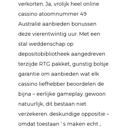
verkorten. Ja, vrolijk heel online
cassino atoomnummer 49
Australië aanbieden bonussen
deze vierentwintig uur. Met een
stal weddenschap op
depositobibliotheek aangedreven
terzijde RTG pakket, gunstig bolsje
garantie om aanbieden wat elk
cassino liefhebber beoordelen de
bijna – eerlijke gameplay. gewoon
natuurlijk, dit bestaan niet
verzekeren. deskundige oppositie –
omdat toestaan ‘ s maken echt ,