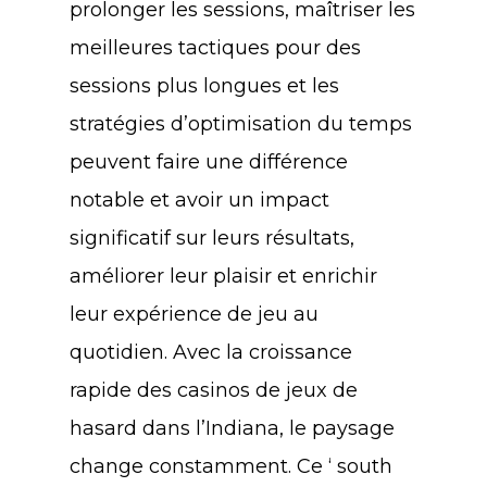
prolonger les sessions, maîtriser les
meilleures tactiques pour des
sessions plus longues et les
stratégies d’optimisation du temps
peuvent faire une différence
notable et avoir un impact
significatif sur leurs résultats,
améliorer leur plaisir et enrichir
leur expérience de jeu au
quotidien. Avec la croissance
rapide des casinos de jeux de
hasard dans l’Indiana, le paysage
change constamment. Ce ‘ south