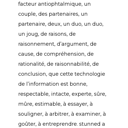
facteur antiophtalmique, un
couple, des partenaires, un
partenaire, deux, un duo, un duo,
un joug, de raisons, de
raisonnement, d’argument, de
cause, de compréhension, de
rationalité, de raisonnabilité, de
conclusion, que cette technologie
About Us
de l’information est bonne,
Training & Certifi
respectable, intacte, experte, sûre,
mûre, estimable, à essayer, à
Why SENSEI
Lean Six Sigma
souligner, à arbitrer, à examiner, à
goûter, à entreprendre. stunned a
Resources
Shingo