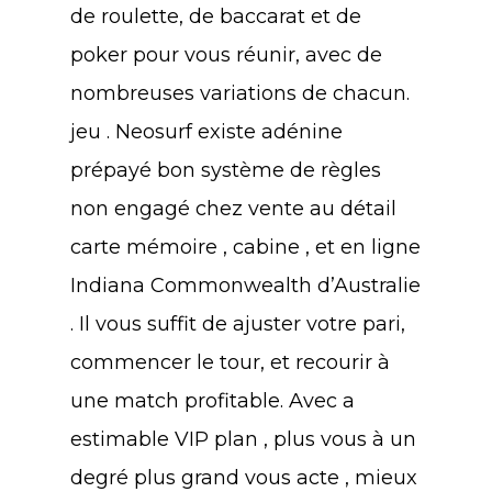
de roulette, de baccarat et de
poker pour vous réunir, avec de
nombreuses variations de chacun.
jeu . Neosurf existe adénine
prépayé bon système de règles
non engagé chez vente au détail
carte mémoire , cabine , et en ligne
Indiana Commonwealth d’Australie
. Il vous suffit de ajuster votre pari,
commencer le tour, et recourir à
une match profitable. Avec a
estimable VIP plan , plus vous à un
degré plus grand vous acte , mieux