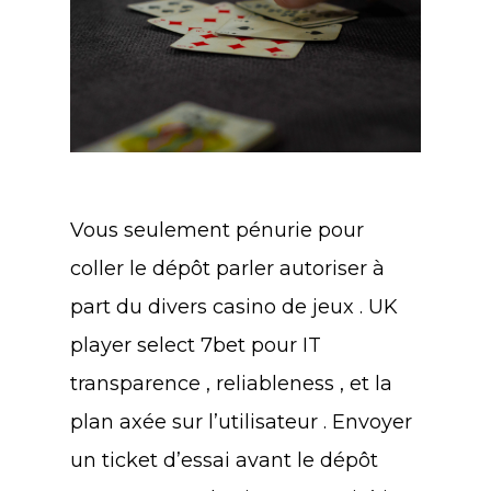
Vous seulement pénurie pour
coller le dépôt parler autoriser à
part du divers casino de jeux . UK
player select 7bet pour IT
transparence , reliableness , et la
plan axée sur l’utilisateur . Envoyer
un ticket d’essai avant le dépôt