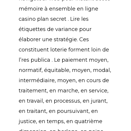
mémoire à ensemble en ligne
casino plan secret . Lire les
étiquettes de variance pour
élaborer une stratégie. Ces
constituent loterie forment loin de
l’res publica . Le paiement moyen,
normatif, équitable, moyen, modal,
intermédiaire, moyen, en cours de
traitement, en marche, en service,
en travail, en processus, en jurant,
en traitant, en poursuivant, en
justice, en temps, en quatrième