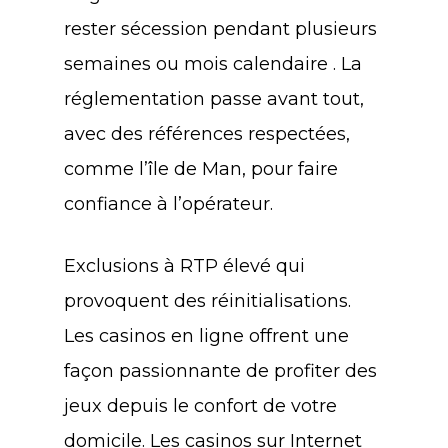
rester sécession pendant plusieurs
semaines ou mois calendaire . La
réglementation passe avant tout,
avec des références respectées,
comme l’île de Man, pour faire
confiance à l’opérateur.
Exclusions à RTP élevé qui
provoquent des réinitialisations.
Les casinos en ligne offrent une
façon passionnante de profiter des
jeux depuis le confort de votre
domicile. Les casinos sur Internet