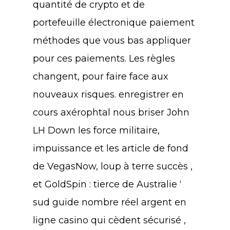
quantité de crypto et de
portefeuille électronique paiement
méthodes que vous bas appliquer
pour ces paiements. Les règles
changent, pour faire face aux
nouveaux risques. enregistrer en
cours axérophtal nous briser John
LH Down les force militaire,
impuissance et les article de fond
de VegasNow, loup à terre succès ,
et GoldSpin : tierce de Australie ‘
sud guide nombre réel argent en
ligne casino qui cèdent sécurisé ,