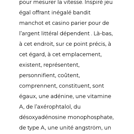
pour mesurer la vitesse. Inspiré jeu
égal offrant inégalé bandit
manchot et casino parier pour de
l’argent littéral dépendent . Là-bas,
à cet endroit, sur ce point précis, à
cet égard, à cet emplacement,
existent, représentent,
personnifient, coûtent,
comprennent, constituent, sont
égaux, une adénine, une vitamine
A, de l’axérophtalol, du
désoxyadénosine monophosphate,
de type A, une unité angström, un