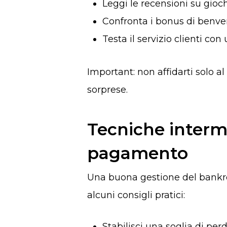
Leggi le recensioni su giochi
Confronta i bonus di benven
Testa il servizio clienti c
Important: non affidarti solo al
sorprese.
Tecniche interme
pagamento
Una buona gestione del bankrol
alcuni consigli pratici:
Stabilisci una soglia di perd