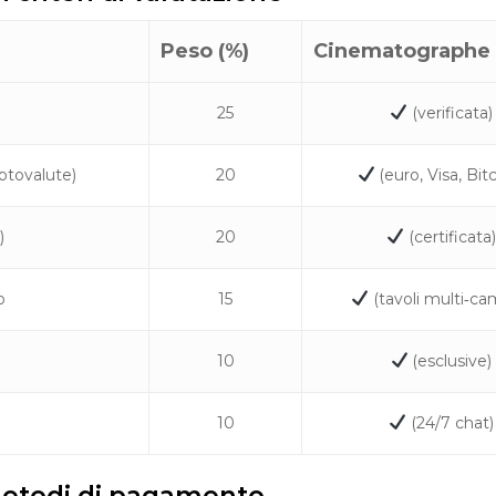
Peso (%)
Cinematographe
25
(verificata)
ptovalute)
20
(euro, Visa, Bit
)
20
(certificata)
o
15
(tavoli multi‑ca
10
(esclusive)
10
(24/7 chat)
 metodi di pagamento