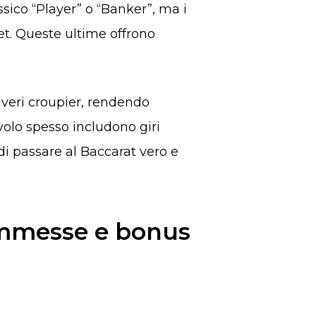
sico “Player” o “Banker”, ma i
et. Queste ultime offrono
 veri croupier, rendendo
volo spesso includono giri
di passare al Baccarat vero e
commesse e bonus