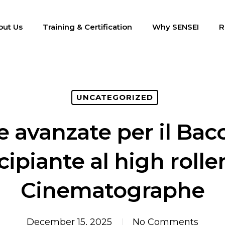
out Us
Training & Certification
Why SENSEI
R
UNCATEGORIZED
e avanzate per il Bacc
cipiante al high rolle
Cinematographe
December 15, 2025
No Comments