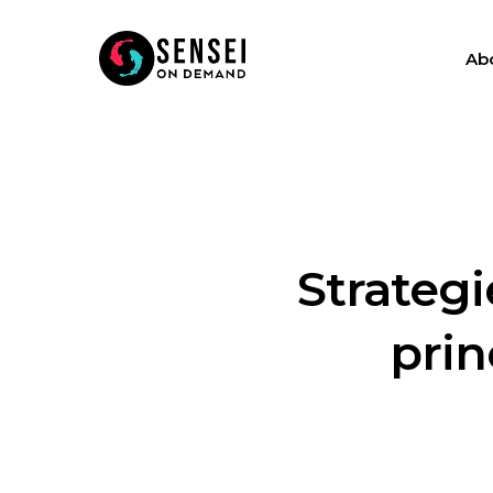
Ab
Strategi
prin