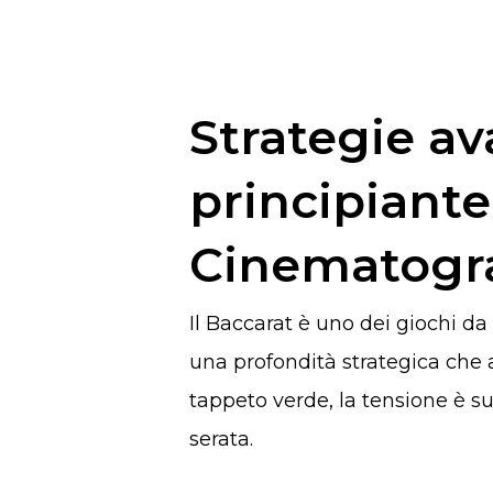
Strategie av
principiante
Cinematogr
Il Baccarat è uno dei giochi d
una profondità strategica che at
tappeto verde, la tensione è su
serata.