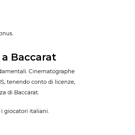
onus.
e a Baccarat
fondamentali. Cinematographe
MS, tenendo conto di licenze,
za di Baccarat.
 giocatori italiani.