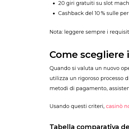
20 giri gratuiti su slot mac
Cashback del 10 % sulle perd
Nota: leggere sempre i requisi
Come scegliere i
Quando si valuta un nuovo oper
utilizza un rigoroso processo d
metodi di pagamento, assistenza
Usando questi criteri,
casinò 
Tabella comparativa dei