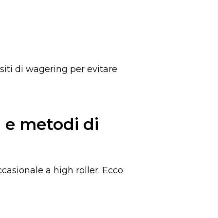
isiti di wagering per evitare
 e metodi di
casionale a high roller. Ecco