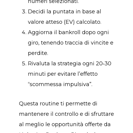
numeri selezionati.
Decidi la puntata in base al
valore atteso (EV) calcolato.
Aggiorna il bankroll dopo ogni
giro, tenendo traccia di vincite e
perdite.
Rivaluta la strategia ogni 20‑30
minuti per evitare l’effetto
“scommessa impulsiva”.
Questa routine ti permette di
mantenere il controllo e di sfruttare
al meglio le opportunità offerte da