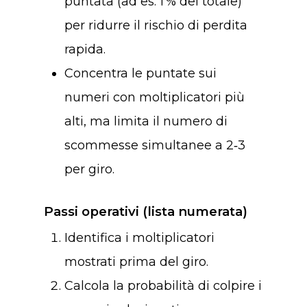
puntata (ad es. 1 % del totale)
per ridurre il rischio di perdita
rapida.
Concentra le puntate sui
numeri con moltiplicatori più
alti, ma limita il numero di
scommesse simultanee a 2‑3
per giro.
Passi operativi (lista numerata)
Identifica i moltiplicatori
mostrati prima del giro.
Calcola la probabilità di colpire i