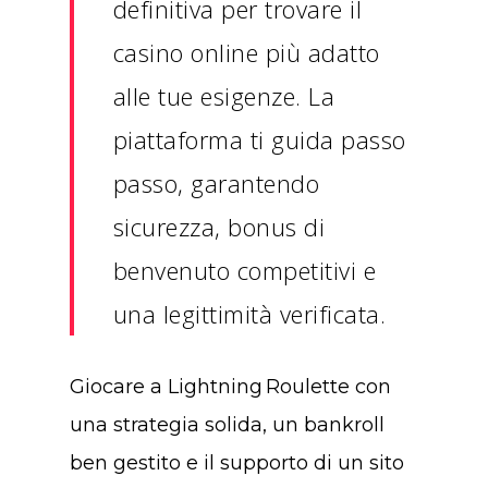
definitiva per trovare il
casino online più adatto
alle tue esigenze. La
piattaforma ti guida passo
passo, garantendo
sicurezza, bonus di
benvenuto competitivi e
una legittimità verificata.
Giocare a Lightning Roulette con
una strategia solida, un bankroll
ben gestito e il supporto di un sito