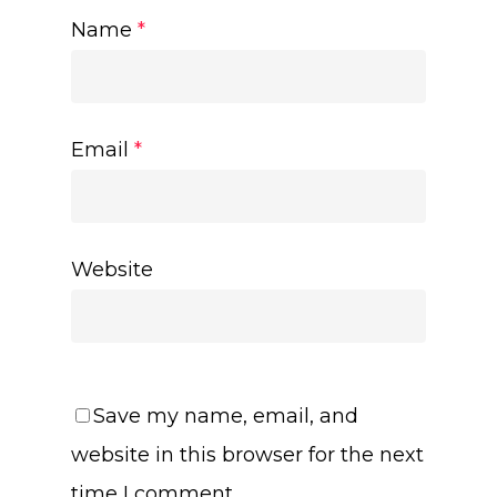
Name
*
Email
*
Website
Save my name, email, and
website in this browser for the next
time I comment.