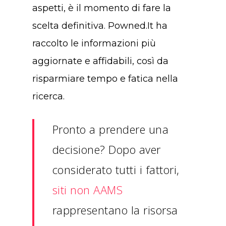
aspetti, è il momento di fare la
scelta definitiva. Powned.It ha
raccolto le informazioni più
aggiornate e affidabili, così da
risparmiare tempo e fatica nella
ricerca.
Pronto a prendere una
decisione? Dopo aver
considerato tutti i fattori,
siti non AAMS
rappresentano la risorsa