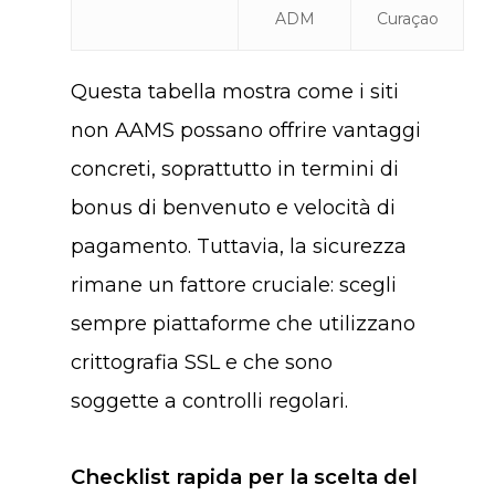
ADM
Curaçao
Questa tabella mostra come i siti
non AAMS possano offrire vantaggi
concreti, soprattutto in termini di
bonus di benvenuto e velocità di
pagamento. Tuttavia, la sicurezza
rimane un fattore cruciale: scegli
sempre piattaforme che utilizzano
crittografia SSL e che sono
soggette a controlli regolari.
Checklist rapida per la scelta del