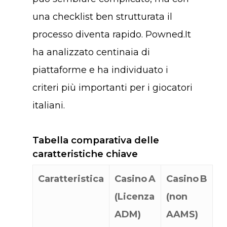
una checklist ben strutturata il
processo diventa rapido. Powned.It
ha analizzato centinaia di
piattaforme e ha individuato i
criteri più importanti per i giocatori
italiani.
Tabella comparativa delle
caratteristiche chiave
Caratteristica
Casino A
Casino B
(Licenza
(non
ADM)
AAMS)