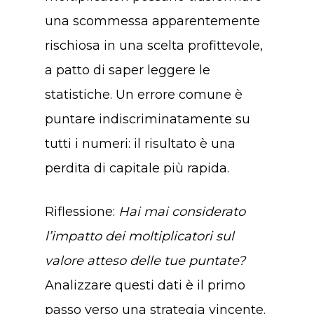
una scommessa apparentemente
rischiosa in una scelta profittevole,
a patto di saper leggere le
statistiche. Un errore comune è
puntare indiscriminatamente su
tutti i numeri: il risultato è una
perdita di capitale più rapida.
Riflessione:
Hai mai considerato
l’impatto dei moltiplicatori sul
valore atteso delle tue puntate?
Analizzare questi dati è il primo
passo verso una strategia vincente.