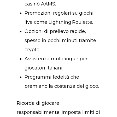
casinò AAMS.
Promozioni regolari su giochi
live come Lightning Roulette.
About Us
Opzioni di prelievo rapide,
Training & Certifi
spesso in pochi minuti tramite
crypto.
Why SENSEI
Assistenza multilingue per
Lean Six Sigma
giocatori italiani.
Resources
Shingo
Programmi fedeltà che
Login
Leadership
Blog
premiano la costanza del gioco.
Contact Us
The Pond Community
Ricorda di giocare
FAQ
responsabilmente: imposta limiti di