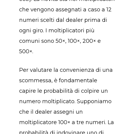
che vengono assegnati a caso a 12
numeri scelti dal dealer prima di
ogni giro. I moltiplicatori più
comuni sono 50×, 100×, 200× e
500×.
Per valutare la convenienza di una
scommessa, è fondamentale
capire le probabilità di colpire un
numero moltiplicato. Supponiamo
che il dealer assegni un
moltiplicatore 100× a tre numeri. La
probabilità di indovinare uno di