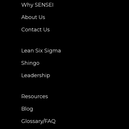
Why SENSEI
About Us
Contact Us
Lean Six Sigma
Shingo
Leadership
Resources
Blog
Glossary/FAQ