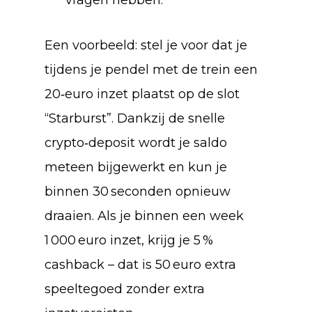
vragen hebben.
Een voorbeeld: stel je voor dat je
tijdens je pendel met de trein een
20‑euro inzet plaatst op de slot
“Starburst”. Dankzij de snelle
crypto‑deposit wordt je saldo
meteen bijgewerkt en kun je
binnen 30 seconden opnieuw
draaien. Als je binnen een week
1 000 euro inzet, krijg je 5 %
cashback – dat is 50 euro extra
speeltegoed zonder extra