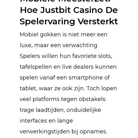
Hoe Justbit Casino De
Spelervaring Versterkt
Mobiel gokken is niet meer een
luxe, maar een verwachting.
Spelers willen hun favoriete slots,
tafelspellen en live dealers kunnen
spelen vanaf een smartphone of
tablet, waar ze ook zijn. Toch lopen
veel platforms tegen obstakels:
trage laadtijden, onduidelijke
interfaces en lange
verwerkingstijden bij opnames.