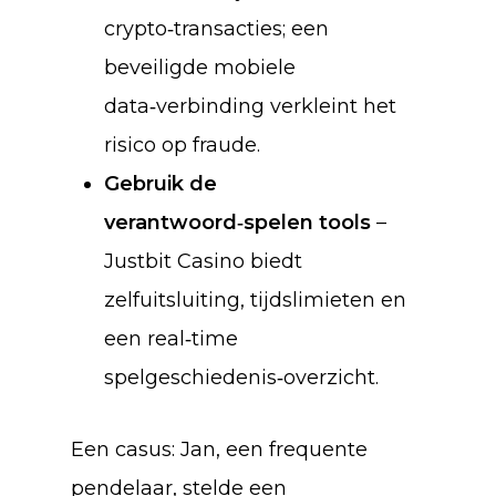
Login
Leadership
Blog
crypto‑transacties; een
beveiligde mobiele
Contact Us
The Pond Community
data‑verbinding verkleint het
FAQ
risico op fraude.
Gebruik de
verantwoord‑spelen tools
–
Justbit Casino biedt
zelfuitsluiting, tijdslimieten en
een real‑time
spelgeschiedenis‑overzicht.
Een casus: Jan, een frequente
pendelaar, stelde een