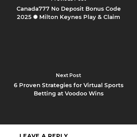
Canada777 No Deposit Bonus Code
2025 ✺ Milton Keynes Play & Claim
Next Post
6 Proven Strategies for Virtual Sports
Betting at Voodoo Wins
LEAVE A REPLY