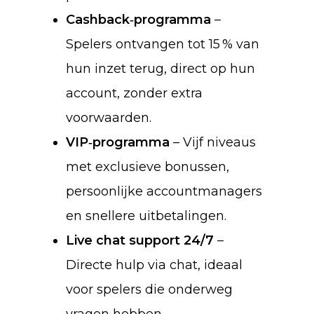
Cashback‑programma
–
Spelers ontvangen tot 15 % van
hun inzet terug, direct op hun
account, zonder extra
voorwaarden.
VIP‑programma
– Vijf niveaus
met exclusieve bonussen,
persoonlijke accountmanagers
en snellere uitbetalingen.
Live chat support 24/7
–
Directe hulp via chat, ideaal
voor spelers die onderweg