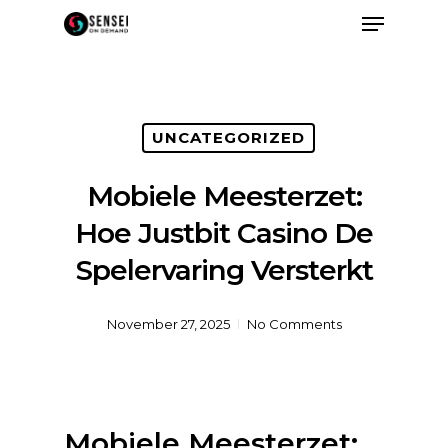
UNCATEGORIZED
Mobiele Meesterzet:
Hoe Justbit Casino De
Spelervaring Versterkt
November 27, 2025
No Comments
Mobiele Meesterzet: