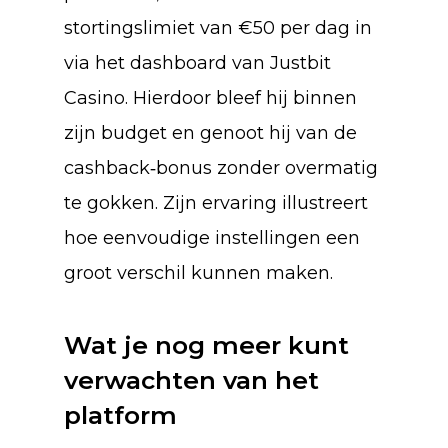
stortingslimiet van €50 per dag in
via het dashboard van Justbit
Casino. Hierdoor bleef hij binnen
zijn budget en genoot hij van de
cashback‑bonus zonder overmatig
te gokken. Zijn ervaring illustreert
hoe eenvoudige instellingen een
groot verschil kunnen maken.
Wat je nog meer kunt
verwachten van het
platform