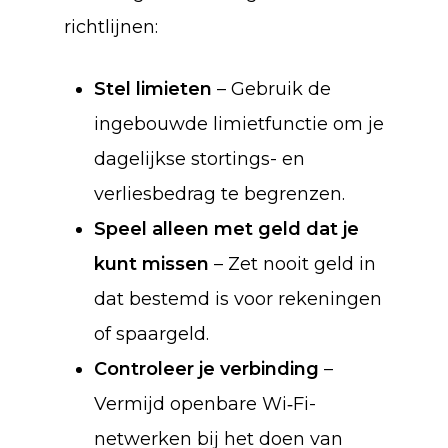
richtlijnen:
Stel limieten
– Gebruik de
ingebouwde limietfunctie om je
dagelijkse stortings- en
verliesbedrag te begrenzen.
Speel alleen met geld dat je
About Us
kunt missen
– Zet nooit geld in
Training & Certifi
dat bestemd is voor rekeningen
of spaargeld.
Controleer je verbinding
–
Why SENSEI
Lean Six Sigma
Vermijd openbare Wi‑Fi-
Resources
Shingo
netwerken bij het doen van