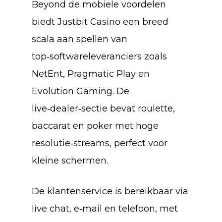
Beyond de mobiele voordelen
biedt Justbit Casino een breed
scala aan spellen van
top‑softwareleveranciers zoals
NetEnt, Pragmatic Play en
Evolution Gaming. De
live‑dealer‑sectie bevat roulette,
baccarat en poker met hoge
resolutie‑streams, perfect voor
kleine schermen.
De klantenservice is bereikbaar via
live chat, e‑mail en telefoon, met