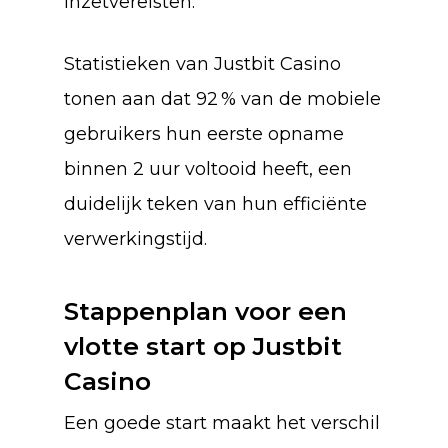
inzetvereisten.
Statistieken van Justbit Casino
tonen aan dat 92 % van de mobiele
gebruikers hun eerste opname
binnen 2 uur voltooid heeft, een
duidelijk teken van hun efficiënte
verwerkingstijd.
Stappenplan voor een
vlotte start op Justbit
Casino
Een goede start maakt het verschil