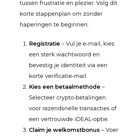
tussen frustratie en plezier. Volg dit
korte stappenplan om zonder
haperingen te beginnen:
Registratie
– Vul je e‑mail, kies
een sterk wachtwoord en
bevestig je identiteit via een
korte verificatie‑mail.
Kies een betaalmethode
–
Selecteer crypto‑betalingen
voor razendsnelle transacties of
een vertrouwde iDEAL‑optie.
Claim je welkomstbonus
– Voer