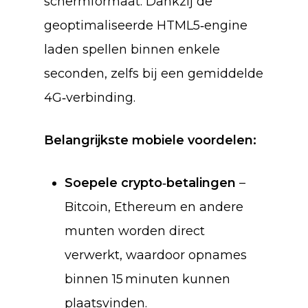
schermformaat. Dankzij de
geoptimaliseerde HTML5‑engine
laden spellen binnen enkele
seconden, zelfs bij een gemiddelde
4G‑verbinding.
Belangrijkste mobiele voordelen:
Soepele crypto‑betalingen
–
Bitcoin, Ethereum en andere
munten worden direct
verwerkt, waardoor opnames
binnen 15 minuten kunnen
plaatsvinden.